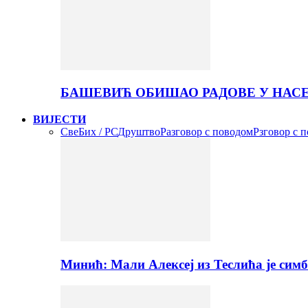
БАШЕВИЋ ОБИШАО РАДОВЕ У НАС
ВИЈЕСТИ
Све
Бих / РС
Друштво
Разговор с поводом
Рзговор с 
Минић: Мали Алексеј из Теслића је сим