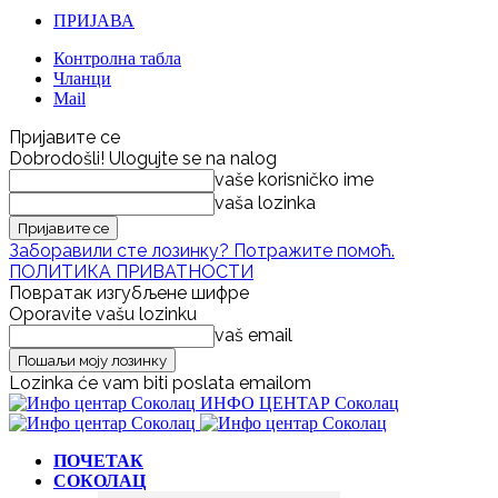
ПРИЈАВА
Контролна табла
Чланци
Mail
Пријавите се
Dobrodošli! Ulogujte se na nalog
vaše korisničko ime
vaša lozinka
Заборавили сте лозинку? Потражите помоћ.
ПОЛИТИКА ПРИВАТНОСТИ
Повратак изгубљене шифре
Oporavite vašu lozinku
vaš email
Lozinka će vam biti poslata emailom
ИНФО ЦЕНТАР Соколац
ПОЧЕТАК
СОКОЛАЦ