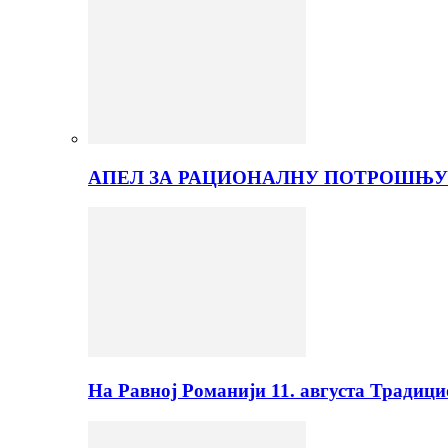
АПЕЛ ЗА РАЦИОНАЛНУ ПОТРОШЊУ
На Равној Романији 11. августа Традиц