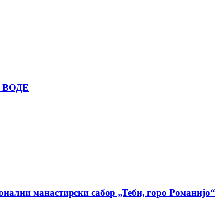
 ВОДЕ
ионални манастирски сабор „Теби, горо Романијо“