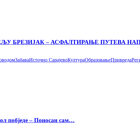
ЕЉУ БРЕЗИЈАК – АСФАЛТИРАЊЕ ПУТЕВА Н
поводом
Забава
Источно Сарајево
Култура
Образовање
Привреда
Рег
бол побједе – Поносан сам…