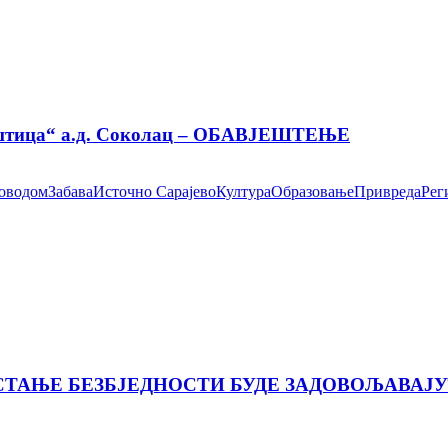
иоштица“ а.д. Соколац – ОБАВЈЕШТЕЊЕ
поводом
Забава
Источно Сарајево
Култура
Образовање
Привреда
Рег
 СТАЊЕ БЕЗБЈЕДНОСТИ БУДЕ ЗАДОВОЉАВАЈ