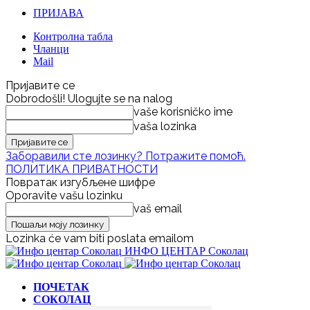
ПРИЈАВА
Контролна табла
Чланци
Mail
Пријавите се
Dobrodošli! Ulogujte se na nalog
vaše korisničko ime
vaša lozinka
Заборавили сте лозинку? Потражите помоћ.
ПОЛИТИКА ПРИВАТНОСТИ
Повратак изгубљене шифре
Oporavite vašu lozinku
vaš email
Lozinka će vam biti poslata emailom
ИНФО ЦЕНТАР Соколац
ПОЧЕТАК
СОКОЛАЦ