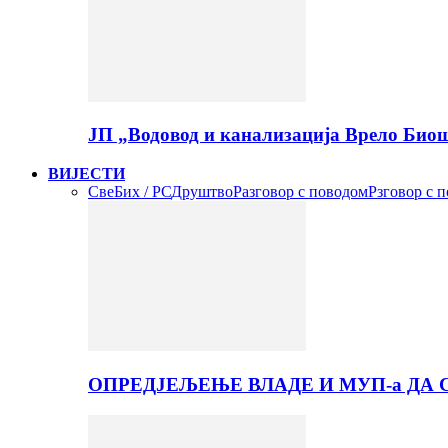
ЈП „Водовод и канализација Врело Б
ВИЈЕСТИ
Све
Бих / РС
Друштво
Разговор с поводом
Рзговор с 
ОПРЕД‌ЈЕЉЕЊЕ ВЛАДЕ И МУП-а ДА