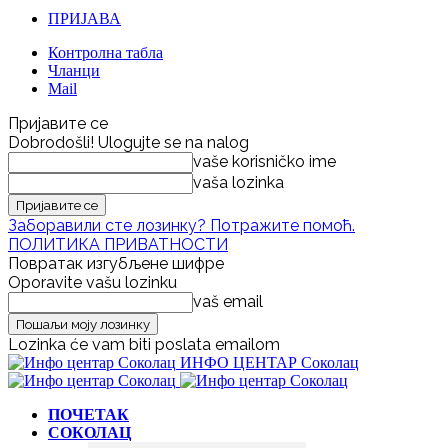
ПРИЈАВА
Контролна табла
Чланци
Mail
Пријавите се
Dobrodošli! Ulogujte se na nalog
vaše korisničko ime
vaša lozinka
Заборавили сте лозинку? Потражите помоћ.
ПОЛИТИКА ПРИВАТНОСТИ
Повратак изгубљене шифре
Oporavite vašu lozinku
vaš email
Lozinka će vam biti poslata emailom
ИНФО ЦЕНТАР Соколац
ПОЧЕТАК
СОКОЛАЦ