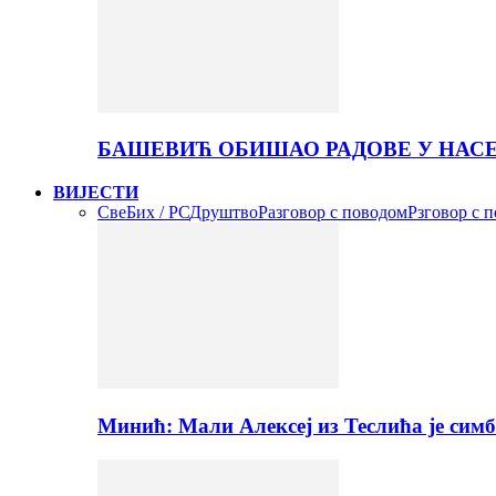
БАШЕВИЋ ОБИШАО РАДОВЕ У НАС
ВИЈЕСТИ
Све
Бих / РС
Друштво
Разговор с поводом
Рзговор с 
Минић: Мали Алексеј из Теслића је сим