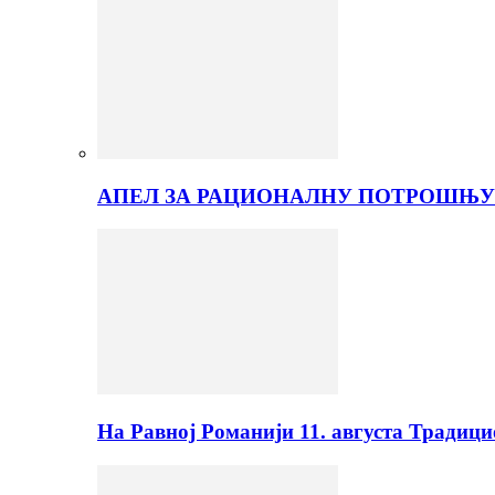
АПЕЛ ЗА РАЦИОНАЛНУ ПОТРОШЊУ
На Равној Романији 11. августа Традиц