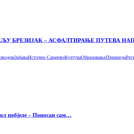
ЕЉУ БРЕЗИЈАК – АСФАЛТИРАЊЕ ПУТЕВА Н
поводом
Забава
Источно Сарајево
Култура
Образовање
Привреда
Рег
бол побједе – Поносан сам…