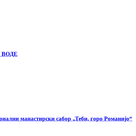
 ВОДЕ
ионални манастирски сабор „Теби, горо Романијо“