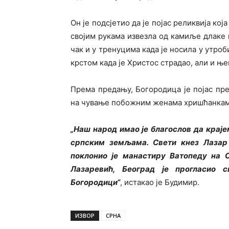
Он је подсјетио да је појас реликвија кој
својим рукама извезла од камиље длаке 
чак и у тренуцима када је носила у утроб
крстом када је Христос страдао, али и њ
Према предању, Богородица је појас пре
на чување побожним женама хришћанкама 
„Наш народ имао је благослов да крајем
српским земљама. Свети кнез Лазар 
поклонио је манастиру Ватопеду на С
Лазаревић, Београд је прогласио 
Богородици“
, истакао је Будимир.
ИЗВОР
СРНА