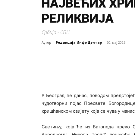
НАЈВЕЋИХ ХР
РЕЛИКВИЈА
Србија - СПЦ
Аутор |
Редакција Инфо Центар
-
20. мај 2026.
У Београд ће данас, поводом предстоје
чудотворни појас Пресвете Богородице
хришћанском свијету која се чува у манас
Светињу, која ће из Ватопеда преко 
Аеродрому „Никола Тесла“ дочекаће 