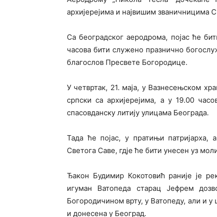
архијерејима и највишим званичницима Ср
Са београдског аеродрома, појас ће бит
часова бити служено празнично богослу
благослов Пресвете Богородице.
У четвртак, 21. маја, у Вазнесењском хр
српски са архијерејима, а у 19.00 час
спасовданску литију улицама Београда.
Тада ће појас, у пратињи патријарха, 
Светога Саве, гдје ће бити унесен уз мол
Ђакон Будимир Кокотовић раније је рек
игуман Ватопеда старац Јефрем дозво
Богородичином врту, у Ватопеду, али и у 
и донесена у Београд.