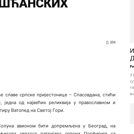
ИШЋАНСКИХ
206
И
Д
Р
У 
су
те
ма
ће славе српске пријестонице – Спасовдана, стићи
, једна од највећих реликвија у православном и
тиру Ватопед на Светој Гори.
Солуна авионом бити допремљена у Београд, на
Његова светост патријарх српски Порфирије са