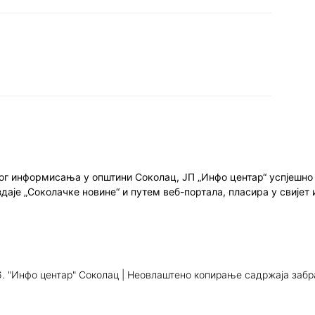
ног информисања у општини Соколац, ЈП „Инфо центар“ успјешн
здаје „Соколачке новине“ и путем веб-портала, пласира у свиј
. "Инфо центар" Соколац | Неовлаштено копирање садржаја заб