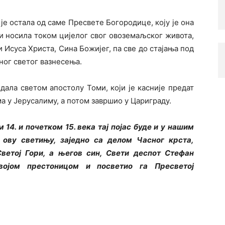
а је остала од саме Пресвете Богородице, коју је она
и носила током цијелог свог овоземаљског живота,
и Исуса Христа, Сина Божијег, па све до стајања под
еног светог вазнесења.
дала светом апостолу Томи, који је касније предат
у Јерусалиму, а потом завршио у Цариграду.
 14. и почетком 15. века тај појас буде и у нашим
ову светињу, заједно са делом Часног крста,
ветој Гори, а његов син, Свети деспот Стефан
својом престоницом и посветио га Пресветој