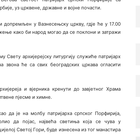
бије, уз црквене, државне и војне почасти.
и допремљен у Вазнесењску цркву, гдје ће у 17.00
жење како би народ могао да се поклони и затражи
аму Свету архијерејску литургију служиће патријарх
ова звона ће са свих београдских цркава огласити
архијереја и вјерника кренути до завјетног Храма
итвене пјесме и химне.
ао да је на молбу патријарха српског Порфирија,
лио да појас, највећа светиња која се чува у
цијелој Светој Гори, буде изнесена из тог манастира