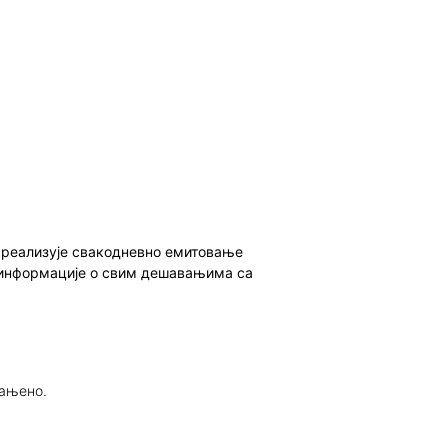
о реализује свакодневно емитовање
ет информације о свим дешавањима са
рањено.