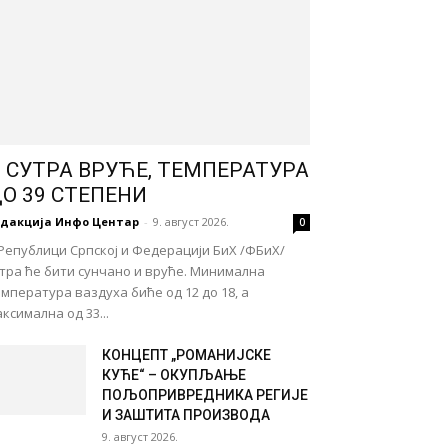
 СУТРА ВРУЋЕ, ТЕМПЕРАТУРА
О 39 СТЕПЕНИ
едакција Инфо Центар
-
9. август 2026.
0
Републици Српској и Федерацији БиХ /ФБиХ/
тра ће бити сунчано и вруће. Минимална
мпература ваздуха биће од 12 до 18, а
ксимална од 33...
КОНЦЕПТ „РОМАНИЈСКЕ
КУЋЕ“ – ОКУПЉАЊЕ
ПОЉОПРИВРЕДНИКА РЕГИЈЕ
И ЗАШТИТА ПРОИЗВОДА
9. август 2026.