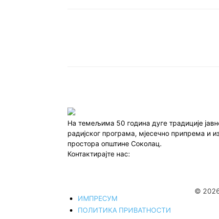
Подијели
На темељима 50 година дуге традиције јав
радијског програма, мјесечно припрема и и
простора општине Соколац.
Контактирајте нас:
redakcija@infocentar.ba
© 2026
ИМПРЕСУМ
ПОЛИТИКА ПРИВАТНОСТИ