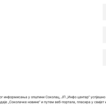
ног информисања у општини Соколац, ЈП „Инфо центар“ успјешн
здаје „Соколачке новине“ и путем веб-портала, пласира у свиј