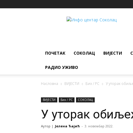
ИНФО
ЦЕНТАР
Соколац
ПОЧЕТАК
СОКОЛАЦ
ВИЈЕСТИ
РАДИО УЖИВО
Насловна
ВИЈЕСТИ
Бих / РС
У уторак обиљ
ВИЈЕСТИ
Бих / РС
СОКОЛАЦ
У уторак обиље
Аутор |
Јелена Ћајић
-
3. новембар 2022.