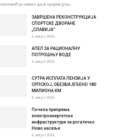
луновић је навео да је крајем јуна...
ЗАВРШЕНА РЕКОНСТРУКЦИЈА
СПОРТСКЕ ДВОРАНЕ
„СЛАВИЈА“
6. август 2026.
АПЕЛ ЗА РАЦИОНАЛНУ
ПОТРОШЊУ ВОДЕ
6. август 2026.
СУТРА ИСПЛАТА ПЕНЗИЈА У
СРПСКОЈ, ОБЕЗБИЈЕЂЕНО 180
МИЛИОНА КМ
6. август 2026.
Почела припрема
електроенергетске
инфраструктуре за рогатичко
Ново насеље
6. август 2026.