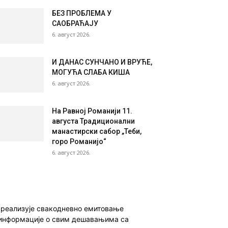
БЕЗ ПРОБЛЕМА У
САОБРАЋАЈУ
6. август 2026.
И ДАНАС СУНЧАНО И ВРУЋЕ,
МОГУЋА СЛАБА КИША
6. август 2026.
На Равној Романији 11.
августа Традиционални
манастирски сабор „Теби,
горо Романијо“
6. август 2026.
о реализује свакодневно емитовање
ет информације о свим дешавањима са