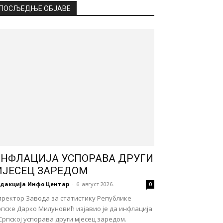
ПОСЉЕДЊЕ ОБЈАВЕ
НФЛАЦИЈА УСПОРАВА ДРУГИ
ЈЕСЕЦ ЗАРЕДОМ
едакција Инфо Центар
-
6. август 2026.
0
иректор Завода за статистику Републике
пске Дарко Милуновић изјавио је да инфлација
Српској успорава други мјесец заредом.