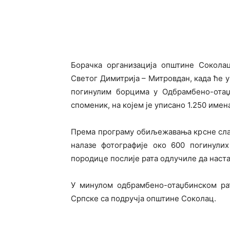
Борачка организација општине Соколац
Светог Димитрија – Митровдан, када ће 
погинулим борцима у Одбрамбено-отаџ
споменик, на којем је уписано 1.250 имен
Према програму обиљежавања крсне слав
налазе фотографије око 600 погинули
породице послије рата одлучиле да наста
У минулом одбрамбено-отаџбинском рат
Српске са подручја општине Соколац.