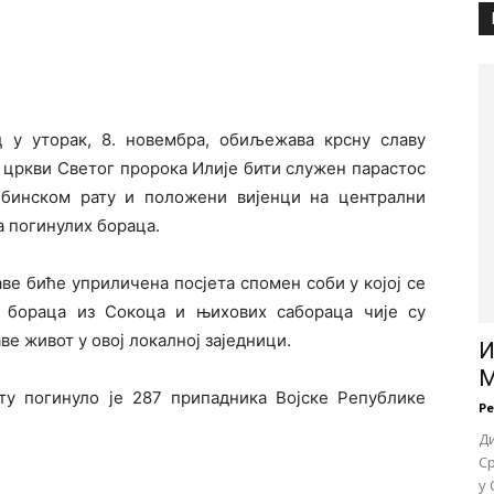
 у уторак, 8. новембра, обиљежава крсну славу
у цркви Светог пророка Илије бити служен парастос
бинском рату и положени вијенци на централни
а погинулих бораца.
е биће уприличена посјета спомен соби у којој се
х бораца из Сокоца и њихових сабораца чије су
ве живот у овој локалној заједници.
И
М
у погинуло је 287 припадника Војске Републике
Р
Д
Ср
у 