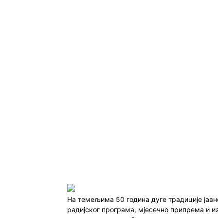
На темељима 50 година дуге традиције јав
радијског програма, мјесечно припрема и и