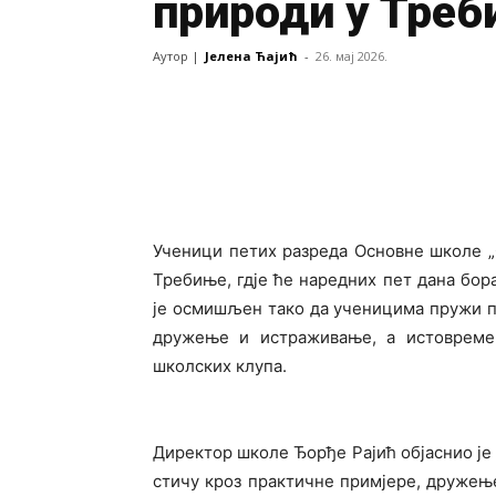
природи у Треб
Аутор |
Јелена Ћајић
-
26. мај 2026.
Ученици петих разреда Основне школе „
Требиње, гдје ће наредних пет дана бор
је осмишљен тако да ученицима пружи п
дружење и истраживање, а истовремен
школских клупа.
Директор школе Ђорђе Рајић објаснио је
стичу кроз практичне примјере, дружење