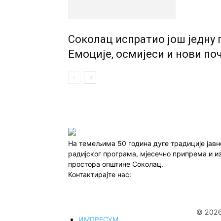
Соколац испратио још једну 
Емоције, осмијеси и нови по
На темељима 50 година дуге традиције јав
радијског програма, мјесечно припрема и и
простора општине Соколац.
Контактирајте нас:
redakcija@infocentar.ba
© 2026
ИМПРЕСУМ