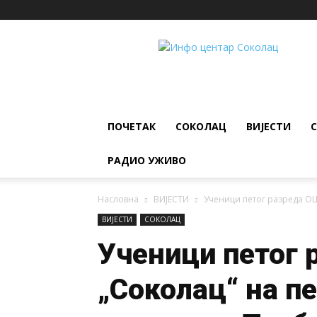
ИНФО
ЦЕНТАР
Соколац
ПОЧЕТАК
СОКОЛАЦ
ВИЈЕСТИ
РАДИО УЖИВО
Насловна
ВИЈЕСТИ
Ученици петог разреда О
ВИЈЕСТИ
СОКОЛАЦ
Ученици петог 
„Соколац“ на п