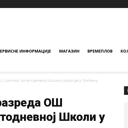
СЕРВИСНЕ ИНФОРМАЦИЈЕ
МАГАЗИН
ВРЕМЕПЛОВ
КО
Ш „Соколац“ на петодневној Школи у природи у Требињу
разреда ОШ
етодневној Школи у