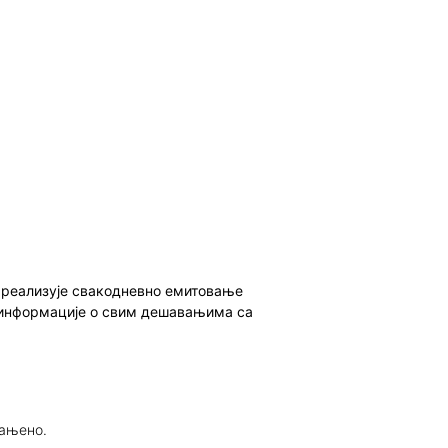
о реализује свакодневно емитовање
ет информације о свим дешавањима са
рањено.