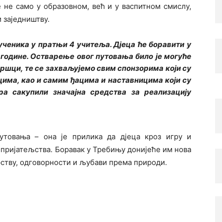
е не само у образовном, већ и у васпитном смислу,
 заједништву.
ученика у пратњи 4 учитеља. Дјеца ће боравити у
 године. Остварење овог путовања било је могуће
ршци, те се захваљујемо свим спонзорима који су
има, као и самим ђацима и наставницима који су
а сакупили значајна средства за реализацију
товања – она је прилика да дјеца кроз игру и
 пријатељства. Боравак у Требињу донијеће им нова
арству, одговорности и љубави према природи.