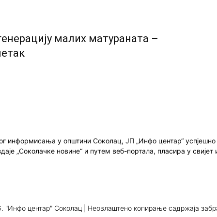
генерацију малих матураната –
четак
ног информисања у општини Соколац, ЈП „Инфо центар“ успјешн
здаје „Соколачке новине“ и путем веб-портала, пласира у свиј
. "Инфо центар" Соколац | Неовлаштено копирање садржаја заб