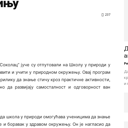
ињу
237
Д
а
Р
Соколац“ јуче су отпутовали на Школу у природи у
Да
авити и учити у природном окружењу. Овај програм
кр
рилику да знање стичу кроз практичне активности,
и 
о да развијају самосталност и одговорност ван
 да школа у природи омогућава ученицима да знање
 и боравак у здравом окружењу. Он је нагласио да