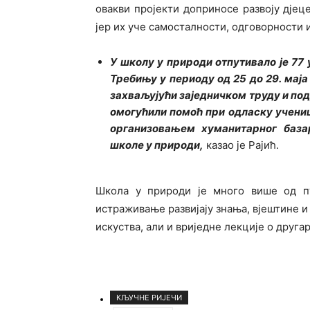
овакви пројекти доприносе развоју дјец
јер их уче самосталности, одговорности и
У школу у природи отпутивало је 77 
Требињу у периоду од 25 до 29. маја
захваљујући заједничком труду и под
омогућили помоћ при одласку учениц
организовањем хуманитарног базар
школе у природи,
казао је Рајић.
Школа у природи је много више од пу
истраживање развијају знања, вјештине и
искуства, али и вриједне лекције о друг
КЉУЧНЕ РИЈЕЧИ