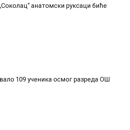
Соколац“ анатомски руксаци биће
товало 109 ученика осмог разреда ОШ