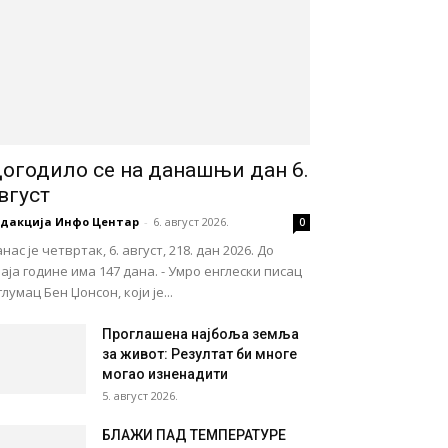
огодило се на данашњи дан 6.
вгуст
едакција Инфо Центар
-
6. август 2026.
0
нас је четвртак, 6. август, 218. дан 2026. До
аја године има 147 дана. - Умро енглески писац
глумац Бен Џонсон, који је...
Проглашена најбоља земља
за живот: Резултат би многе
могао изненадити
5. август 2026.
БЛАЖИ ПАД ТЕМПЕРАТУРЕ