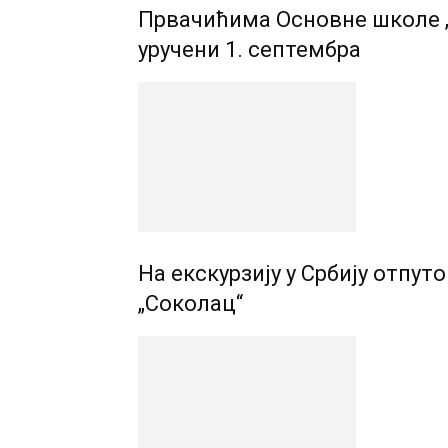
Првачићима Основне школе „
уручени 1. септембра
На екскурзију у Србију отпу
„Соколац“