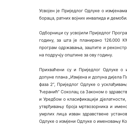
Усвојен је Приједлог Одлуке о измјена
бораца, ратних војних инвалида и демоби
Одборници су усвојили Приједлог Програ
годину, за шта је планирано 126.000 К
програм одржавања, заштите и реконстр
на подручју општине за ову годину.
Прихваћени су и Приједлог Одлуке о 
допуне плана „Измјена и допуна дијела П
фаза 2“, Приједлог Одлуке о усклађив
Ћеранић“ Соколац са Законом о здравств
и Уредбом о класификацији дјелатности
утврђивању броја мртвозорника и имен
умрлих лица изван здравствене устано
Одлуке о измјени Одлуке о именовању Ком