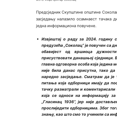
Предсједник Скупштине општине Соколац
засједању налазило осамнаест тачака дне
једна информациона повучене.
Извјештај о раду за 2024. годину 
предузећа „Соколац“ је повучен са д
обавијест од вршиоца дужност
присуствовати данашњој сједници. Б
главна одговорна особа која једина 
није била данас присутна, тако да
наредно засједање. Сматрам да је 
питања која одборници имају да по
тачку разматрали и коментарисали б
која се односи на информацију за
„Гласинац 1936“, јер није достављ
прослиједити одборницима. Због тог
знању, као што смо то учинили са ин