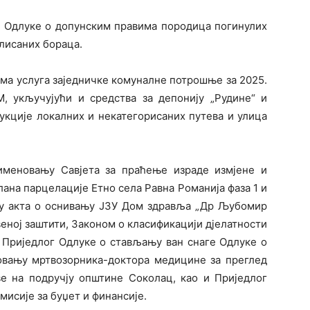
ма Одлуке о допунским правима породица погинулих
лисаних бораца.
ма услуга заједничке комуналне потрошње за 2025.
М, укључујући и средства за депонију „Рудине“ и
укције локалних и некатегорисаних путева и улица
именовању Савјета за праћење израде измјене и
лана парцелације Етно села Равна Романија фаза 1 и
ању акта о оснивању ЈЗУ Дом здравља „Др Љубомир
еној заштити, Законом о класификацији дјелатности
, Приједлог Одлуке о стављању ван снаге Одлуке о
овању мртвозорника-доктора медицине за преглед
ве на подручју општине Соколац, као и Приједлог
исије за буџет и финансије.