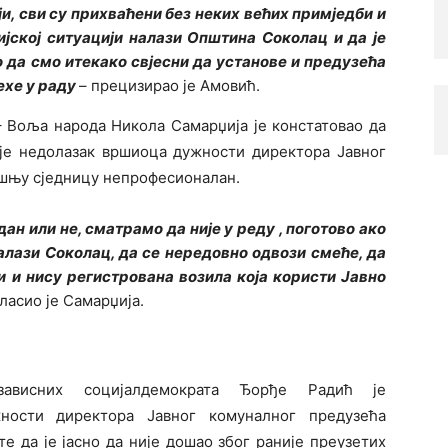
и, сви су прихваћени без неких већих примједби и
ијској ситуацији налази Општина Соколац и да је
о да смо итекако свјесни да установе и предузећа
ехе у раду
– прецизирао је Амовић.
 Воља народа Никола Самарџија је констатовао да
 је недолазак вршиоца дужности директора Јавног
ашњу сједницу непрофесионалан.
дан или не, сматрамо да није у реду , поготово ако
алази Соколац, да се нередовно одвози смеће, да
и и нису регистрована возила која користи Јавно
гласио је Самарџија.
ависних социјалдемократа Ђорђе Радић је
ности директора Јавног комуналног предузећа
е да је јасно да није дошао због раније преузетих