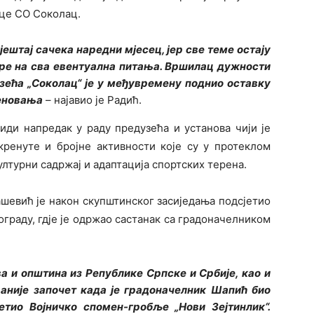
ице СО Соколац.
јештај сачека наредни мјесец, јер све теме остају
оре на сва евентуална питања. Вршилац дужности
зећа „Соколац“ је у међувремену поднио оставку
меновања
– најавио је Радић.
види напредак у раду предузећа и установа чији је
кренуте и бројне активности које су у протеклом
ултурни садржај и адаптација спортских терена.
евић је након скупштинског засиједања подсјетио
еограду, гдје је одржао састанак са градоначелником
а и општина из Републике Српске и Србије, као и
раније започет када је градоначелник Шапић био
јетио Војничко спомен-гробље „Нови Зејтинлик“.