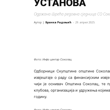
УСТАНОВА
Одржана трећа редовна сједница СО Сок
Аутор |
Бранка Радоњић
-
29. април 2025.
Фото: Инфо центар Соколац
Одборници Скупштине општине Соколац,
извјештаје о раду са финансијским извј
чији је оснивач Општина Соколац, те 
клубова, организација и удружења којима
годину.
Фото: Инфо центар Соколац