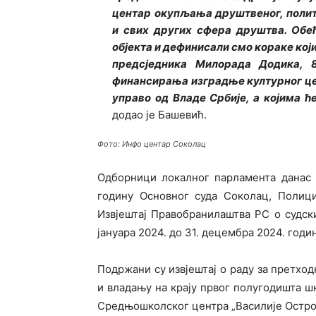
центар окупљања друштвеног, полити
и свих других сфера друштва. Обе
објекта и дефинисали смо кораке кој
предсједника Милорада Додика, 8
финансирања изградње културног цент
управо од Владе Србије, а којима 
додао је Башевић.
Фото: Инфо центар Соколац
Одборници локалног парламента данас 
годину Основног суда Соколац, Полици
Извјештај Правобранилаштва РС о судск
јануара 2024. до 31. децембра 2024. годи
Подржани су извјештај о раду за претход
и владању на крају првог полугодишта ш
Средњошколског центра „Василије Остро