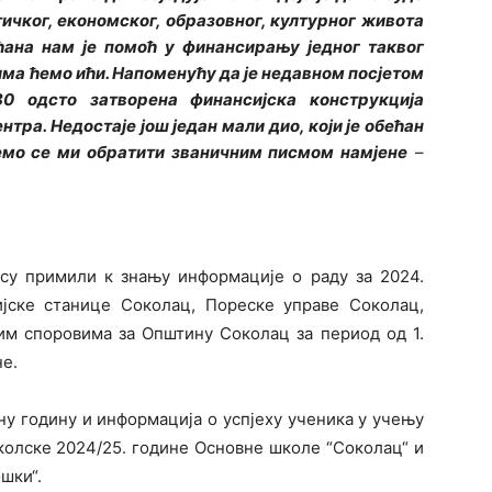
чког, економског, образовног, културног живота
ћана нам је помоћ у финансирању једног таквог
има ћемо ићи. Напоменућу да је недавном посјетом
0 одсто затворена финансијска конструкција
ра. Недостаје још један мали дио, који је обећан
ћемо се ми обратити званичним писмом намјене
–
су примили к знању информације о раду за 2024.
јске станице Соколац, Пореске управе Соколац,
им споровима за Општину Соколац за период од 1.
не.
ну годину и информација о успјеху ученика у учењу
колске 2024/25. године Основне школе “Соколац“ и
шки“.