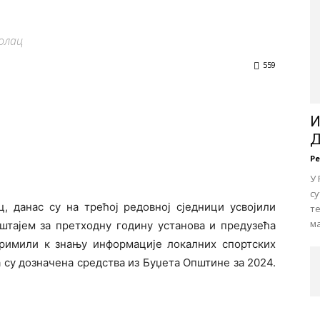
олац
559
И
Д
Р
У 
су
 данас су на трећој редовној сједници усвојили
те
ма
ештајем за претходну годину установа и предузећа
примили к знању информације локалних спортских
 су дозначена средства из Буџета Општине за 2024.