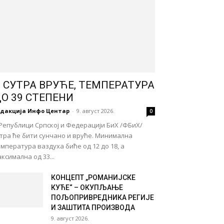
 СУТРА ВРУЋЕ, ТЕМПЕРАТУРА
О 39 СТЕПЕНИ
едакција Инфо Центар
-
9. август 2026.
0
Републици Српској и Федерацији БиХ /ФБиХ/
тра ће бити сунчано и вруће. Минимална
мпература ваздуха биће од 12 до 18, а
ксимална од 33...
КОНЦЕПТ „РОМАНИЈСКЕ
КУЋЕ“ – ОКУПЉАЊЕ
ПОЉОПРИВРЕДНИКА РЕГИЈЕ
И ЗАШТИТА ПРОИЗВОДА
9. август 2026.