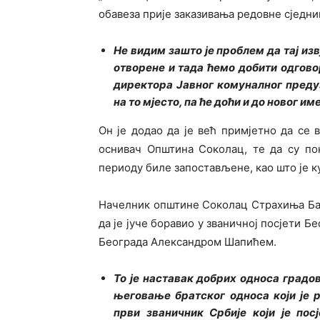
обавеза прије заказивања редовне сједн
Не видим зашто је проблем да тај изв
отворене и тада ћемо добити одгов
директора Јавног комуналног преду
на то мјесто, па ће доћи и до новог и
Он је додао да је већ примјетно да се 
оснивач Општина Соколац, те да су по
периоду биле запостављене, као што је к
Начелник општине Соколац Страхиња Баш
да је јуче боравио у званичној посјети Б
Београда Александром Шапићем.
То је наставак добрих односа градов
његовање братског односа који је 
први званичник Србије који је пос