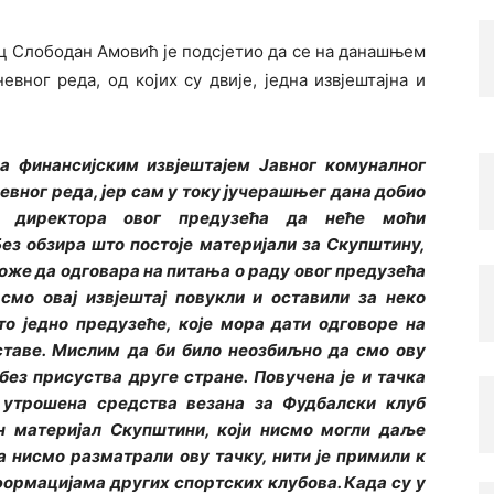
 Слободан Амовић је подсјетио да се на данашњем
вног реда, од којих су двије, једна извјештајна и
са финансијским извјештајем Јавног комуналног
невног реда, јер сам у току јучерашњег дана добио
и директора овог предузећа да неће моћи
ез обзира што постоје материјали за Скупштину,
може да одговара на питања о раду овог предузећа
 смо овај извјештај повукли и оставили за неко
то једно предузеће, које мора дати одговоре на
ставе. Мислим да би било неозбиљно да смо ову
ез присуства друге стране. Повучена је и тачка
 утрошена средства везана за Фудбалски клуб
ен материјал Скупштини, који нисмо могли даље
а нисмо разматрали ову тачку, нити је примили к
формацијама других спортских клубова. Када су у