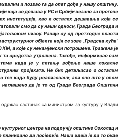
ахвалим и позвао га да опет дође у нашу општину.
ји која се дешава у РС и Србији везано за прогоне
их институција, као и осталих дешавања која се
атовали смо да су наши односи, Града Београда и
јатељском нивоу. Раније су од претходне власти
структурног објекта који се зове „Градска кућа“
0 КМ, а које су ненамјенски потрошене. Тражена је
су та средства утрошена. Такође, информисао сам
стима када је у питању вођење наше локалне
ктурним пројеката. Не бих детаљисао о осталим
о тек када буду реализовани, али оно што у овом
о наглашено да је то од Града Београда Општини
у одржао састанак са министром за културу у Влади
 културног центра на подручју општине Соколац и
 планирано да посједује. Наша идеја је да то буде