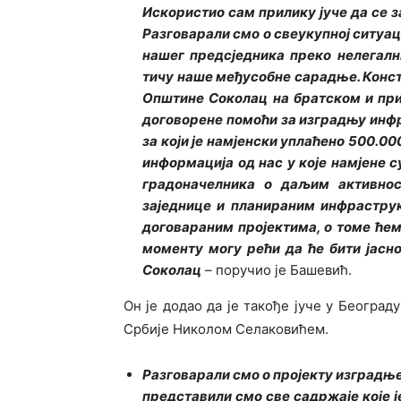
Искористио сам прилику јуче да се з
Разговарали смо о свеукупној ситуаци
нашег предсједника преко нелегалн
тичу наше међусобне сарадње. Конст
Општине Соколац на братском и при
договорене помоћи за изградњу инфра
за који је намјенски уплаћено 500.00
информација од нас у које намјене 
градоначелника о даљим активно
заједнице и планираним инфрастру
договараним пројектима, о томе ћем
моменту могу рећи да ће бити јасн
Соколац
– поручио је Башевић.
Он је додао да је такође јуче у Београд
Србије Николом Селаковићем.
Разговарали смо о пројекту изградње
представили смо све садржаје које је