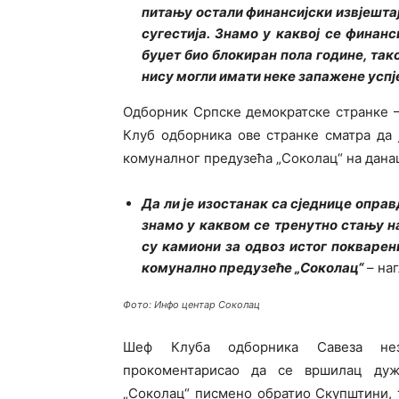
питању остали финансијски извјештај
сугестија. Знамо у каквој се финанс
буџет био блокиран пола године, так
нису могли имати неке запажене успј
Одборник Српске демократске странке –
Клуб одборника ове странке сматра да
комуналног предузећа „Соколац“ на дан
Да ли је изостанак са сједнице оправ
знамо у каквом се тренутно стању н
су камиони за одвоз истог покварен
комунално предузеће „Соколац“
– на
Фото: Инфо центар Соколац
Шеф Клуба одборника Савеза нез
прокоментарисао да се вршилац дуж
„Соколац“ писмено обратио Скупштини, т