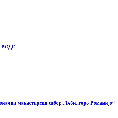
 ВОДЕ
ионални манастирски сабор „Теби, горо Романијо“