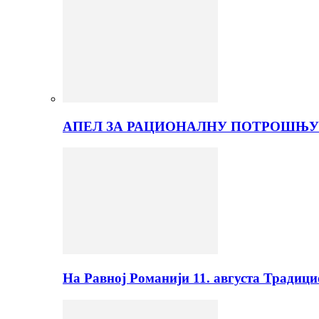
АПЕЛ ЗА РАЦИОНАЛНУ ПОТРОШЊУ
На Равној Романији 11. августа Традиц