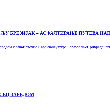
ЕЉУ БРЕЗИЈАК – АСФАЛТИРАЊЕ ПУТЕВА Н
поводом
Забава
Источно Сарајево
Култура
Образовање
Привреда
Рег
СЕЦ ЗАРЕДОМ