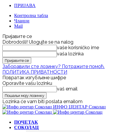
ПРИЈАВА
Контролна табла
Чланци
Mail
Пријавите се
Dobrodošli! Ulogujte se na nalog
vaše korisničko ime
vaša lozinka
Заборавили сте лозинку? Потражите помоћ.
ПОЛИТИКА ПРИВАТНОСТИ
Повратак изгубљене шифре
Oporavite vašu lozinku
vaš email
Lozinka će vam biti poslata emailom
ИНФО ЦЕНТАР Соколац
ПОЧЕТАК
СОКОЛАЦ