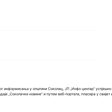
ног информисања у општини Соколац, ЈП „Инфо центар“ успјешн
здаје „Соколачке новине“ и путем веб-портала, пласира у свиј