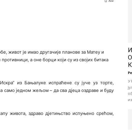
322
И
бе, живот је имао другачије планове за Матеу и
О
противници, а оне борци који су из својих битака
Р
У 
скра“ из Бањалуке испраћене су јуче уз торте,
ју
са само једном жељом – да сва дјеца оздраве и буду
об
из
тапу живота, здраво дјетињство испуњено срећом,