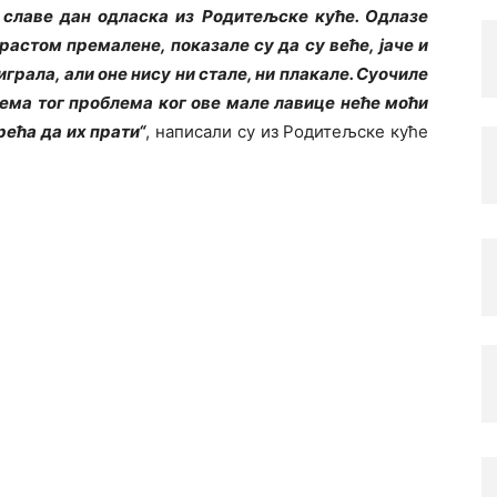
 славе дан одласка из Родитељске куће. Одлазе
у растом премалене, показале су да су веће, јаче и
играла, али оне нису ни стале, ни плакале. Суочиле
Нема тог проблема ког ове мале лавице неће моћи
рећа да их прати“
, написали су из Родитељске куће