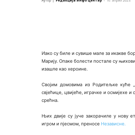
Аутор |
Редакција Инфо Центар
-
10. април 2025.
Иако су биле и сувише мале за икакве бор
Марију. Опаке болести постале су њихови 
изашле као хероине.
Својим домовима из Родитељке куће „И
свјећице, цвијеће, играчке и осмијехе и 
срећна.
Њих двије су јуче закорачиле у нову е
игром и пјесмом, преносе
Независне.