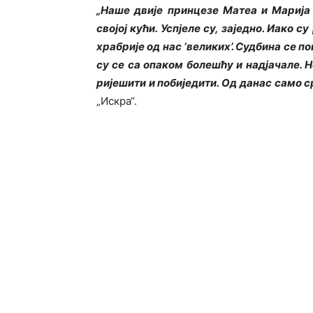
„Наше двије принцезе Матеа и Марија
својој кући. Успјеле су, заједно. Иако с
храбрије од нас ‘великих’. Судбина се по
су се са опаком болешћу и надјачале. 
ријешити и побиједити. Од данас само с
„Искра“.