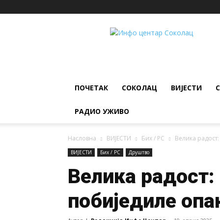
ИНФО
ЦЕНТАР
Соколац
ПОЧЕТАК
СОКОЛАЦ
ВИЈЕСТИ
РАДИО УЖИВО
Насловна
ВИЈЕСТИ
Бих / РС
Велика радост:
ВИЈЕСТИ
Бих / РС
Друштво
Велика радост:
побиједиле опа