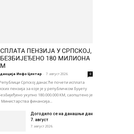
СПЛАТА ПЕНЗИЈА У СРПСКОЈ,
БЕЗБИЈЕЂЕНО 180 МИЛИОНА
КМ
едакција Инфо Центар
-
7. август 2026.
0
Републици Српској данас ће почети исплата
лских пензија за које је у републичком буџету
езбијеђено укупно 180.000.000 КМ, саопштено је
 Министарства финансија...
Догодило се на данашњи дан
7. август
7. август 2026.