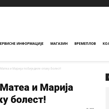
СЕРВИСНЕ ИНФОРМАЦИЈЕ
МАГАЗИН
ВРЕМЕПЛОВ
КО
 Матеа и Марија побиједиле опаку болест!
 Матеа и Марија
ку болест!