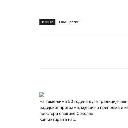
ИЗВОР
Глас Српске
Подијели
На темељима 50 година дуге традиције јав
радијског програма, мјесечно припрема и и
простора општине Соколац.
Контактирајте нас:
redakcija@infocentar.ba