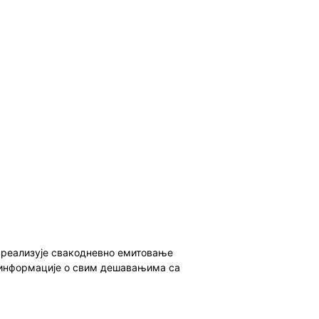
о реализује свакодневно емитовање
ет информације о свим дешавањима са