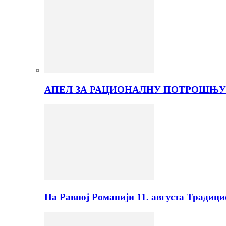
АПЕЛ ЗА РАЦИОНАЛНУ ПОТРОШЊУ
На Равној Романији 11. августа Традиц