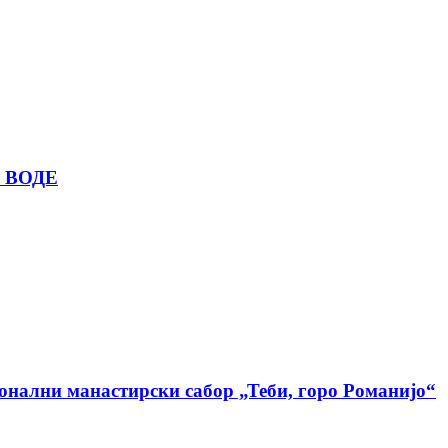
 ВОДЕ
ионални манастирски сабор „Теби, горо Романијо“