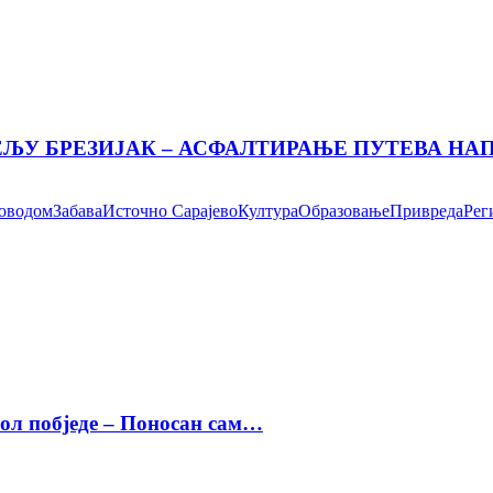
ЕЉУ БРЕЗИЈАК – АСФАЛТИРАЊЕ ПУТЕВА Н
поводом
Забава
Источно Сарајево
Култура
Образовање
Привреда
Рег
бол побједе – Поносан сам…