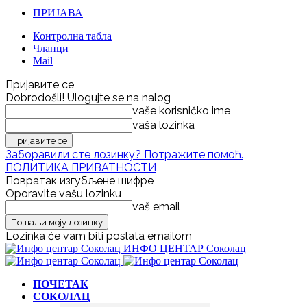
ПРИЈАВА
Контролна табла
Чланци
Mail
Пријавите се
Dobrodošli! Ulogujte se na nalog
vaše korisničko ime
vaša lozinka
Заборавили сте лозинку? Потражите помоћ.
ПОЛИТИКА ПРИВАТНОСТИ
Повратак изгубљене шифре
Oporavite vašu lozinku
vaš email
Lozinka će vam biti poslata emailom
ИНФО ЦЕНТАР Соколац
ПОЧЕТАК
СОКОЛАЦ