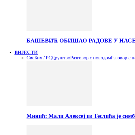
БАШЕВИЋ ОБИШАО РАДОВЕ У НАС
ВИЈЕСТИ
Све
Бих / РС
Друштво
Разговор с поводом
Рзговор с 
Минић: Мали Алексеј из Теслића је сим