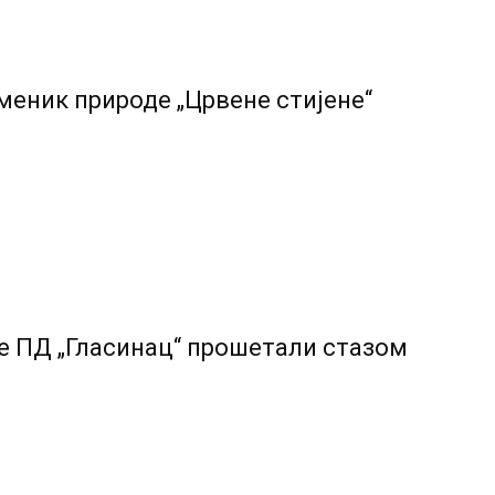
еник природе „Црвене стијене“
е ПД „Гласинац“ прошетали стазом