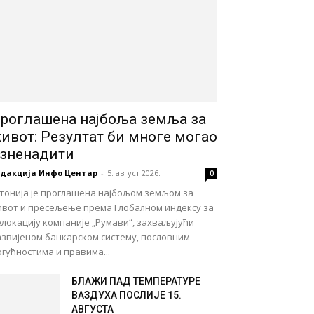
роглашена најбоља земља за
ивот: Резултат би многе могао
зненадити
едакција Инфо Центар
-
5. август 2026.
0
стонија је проглашена најбољом земљом за
ивот и пресељење према Глобалном индексу за
локацију компаније „Румави“, захваљујући
азвијеном банкарском систему, пословним
гућностима и правима...
БЛАЖИ ПАД ТЕМПЕРАТУРЕ
ВАЗДУХА ПОСЛИЈЕ 15.
АВГУСТА