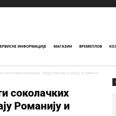
СЕРВИСНЕ ИНФОРМАЦИЈЕ
МАГАЗИН
ВРЕМЕПЛОВ
КО
и соколачких планинара: Чувају Романију и шетају за хуманост
ти соколачких
ају Романију и