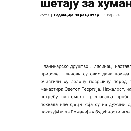
шетају за хума
Аутор |
Редакција Инфо Центар
-
4. мај 2026.
Планинарско друштво „Гласинац“ настављ
природе. Чланови су ових дана показа
очистили су зелену површину поред п
манастира Светог Георгија. Нажалост, на
потребу системског рјешавања пробл
похвала иде дјеци која су на дужини о
показујући да Романија у будућности има к