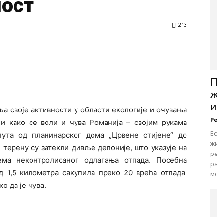
ност
213
П
ж
и
а своје активности у области екологије и очувања
Р
ли како се воли и чува Романија – својим рукама
Е
ута од планинарског дома „Црвене стијене“ до
ж
 терену су затекли дивље депоније, што указује на
ре
ема неконтролисаног одлагања отпада. Посебна
р
д 1,5 километра сакупила преко 20 врећа отпада,
мо
о да је чува.