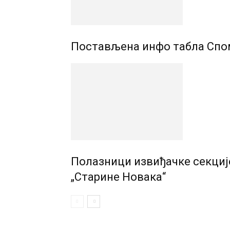
Постављена инфо табла Спом
Полазници извиђачке секциј
„Старине Новака“