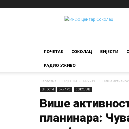
ИНФО
ЦЕНТАР
Соколац
ПОЧЕТАК
СОКОЛАЦ
ВИЈЕСТИ
РАДИО УЖИВО
Насловна
ВИЈЕСТИ
Бих / РС
Више активност
ВИЈЕСТИ
Бих / РС
СОКОЛАЦ
Више активнос
планинара: Чув