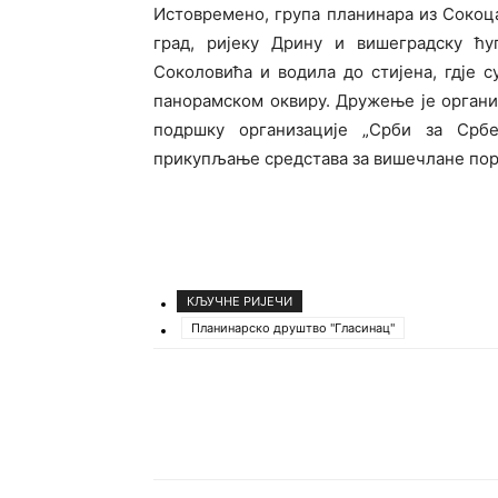
Истовремено, група планинара из Сокоца
град, ријеку Дрину и вишеградску ћу
Соколовића и водила до стијена, гдје 
панорамском оквиру. Дружење је органи
подршку организације „Срби за Срб
прикупљање средстава за вишечлане по
КЉУЧНЕ РИЈЕЧИ
Планинарско друштво "Гласинац"
Подијели