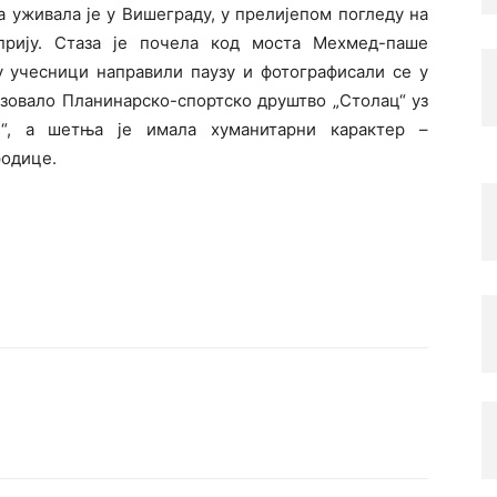
 уживала је у Вишеграду, у прелијепом погледу на
прију. Стаза је почела код моста Мехмед-паше
су учесници направили паузу и фотографисали се у
зовало Планинарско-спортско друштво „Столац“ уз
е“, а шетња је имала хуманитарни карактер –
родице.