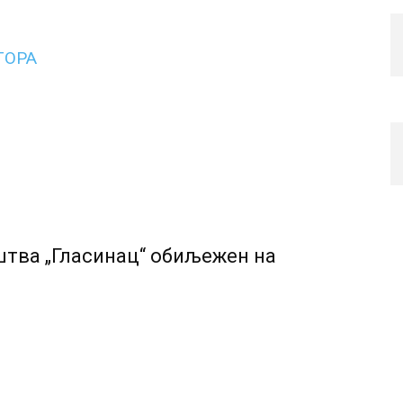
ТОРА
тва „Гласинац“ обиљежен на