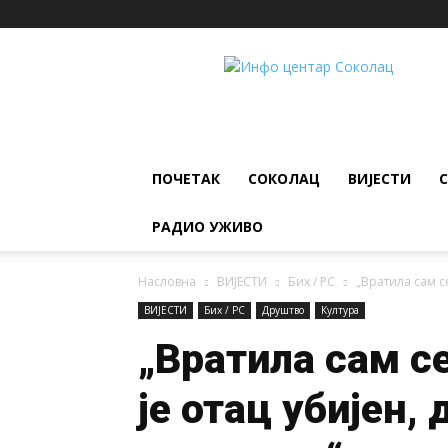
ИНФО
ЦЕНТАР
Соколац
ПОЧЕТАК
СОКОЛАЦ
ВИЈЕСТИ
РАДИО УЖИВО
Насловна
ВИЈЕСТИ
Бих / РС
„Вратила сам се 
ВИЈЕСТИ
Бих / РС
Друштво
Култура
„Вратила сам се
је отац убијен,