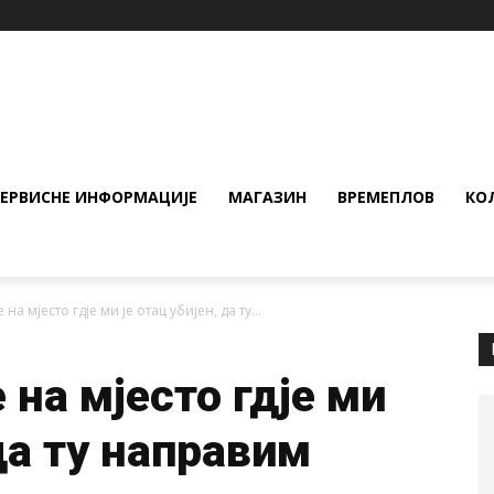
СЕРВИСНЕ ИНФОРМАЦИЈЕ
МАГАЗИН
ВРЕМЕПЛОВ
КО
на мјесто гдје ми је отац убијен, да ту...
 на мјесто гдје ми
 да ту направим