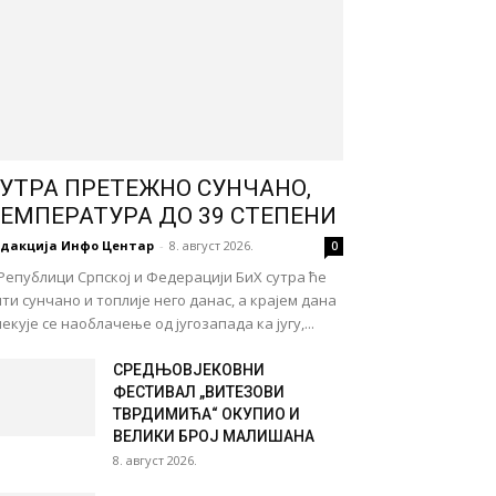
УТРА ПРЕТЕЖНО СУНЧАНО,
ЕМПЕРАТУРА ДО 39 СТЕПЕНИ
едакција Инфо Центар
-
8. август 2026.
0
Републици Српској и Федерацији БиХ сутра ће
ти сунчано и топлије него данас, а крајем дана
екује се наоблачење од југозапада ка југу,...
СРЕДЊОВЈЕКОВНИ
ФЕСТИВАЛ „ВИТЕЗОВИ
ТВРДИМИЋА“ ОКУПИО И
ВЕЛИКИ БРОЈ МАЛИШАНА
8. август 2026.