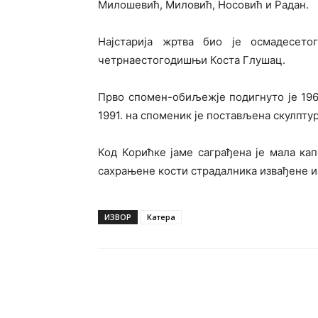
Милошевић, Миловић, Носовић и Радан.
Најстарија жртва био је осмадесет
четрнаестогодишњи Коста Глушац.
Прво спомен-обиљежје подигнуто је 19
1991. на споменик је постављена скулпту
Код Корићке јаме саграђена је мала кап
сахрањене кости страдалника извађене из
ИЗВОР
Катера
Подијели