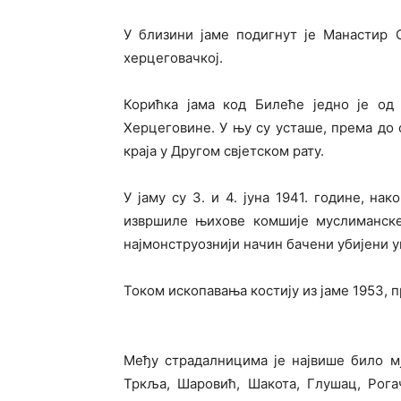
У близини јаме подигнут је Манастир 
херцеговачкој.
Корићка јама код Билеће једно је од 
Херцеговине. У њу су усташе, према до
краја у Другом свјетском рату.
У јаму су 3. и 4. јуна 1941. године, на
извршиле њихове комшије муслиманске 
најмонструознији начин бачени убијени уг
Током ископавања костију из јаме 1953, 
Међу страдалницима је највише било м
Тркља, Шаровић, Шакота, Глушац, Рогач