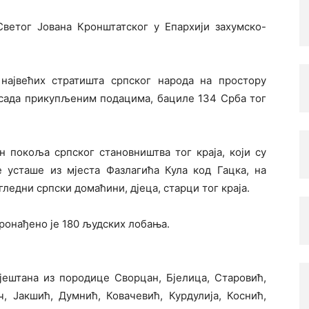
Светог Јована Кронштатског у Епархији захумско-
највећих стратишта српског народа на простору
 сада прикупљеним подацима, бациле 134 Срба тог
кон покоља српског становништва тог краја, који су
усташе из мјеста Фазлагића Кула код Гацка, на
ледни српски домаћини, дјеца, старци тог краја.
пронађено је 180 људских лобања.
јештана из породице Сворцан, Бјелица, Старовић,
, Јакшић, Думнић, Ковачевић, Курдулија, Коснић,