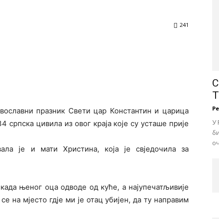
241
С
Т
Р
авославни празник Свети цар Константин и царица
У 
4 српска цивила из овог краја које су усташе прије
би
оч
ала је и мати Христина, која је свједочила за
 када њеног оца одводе од куће, а најупечатљивије
се на мјесто гдје ми је отац убијен, да ту направим