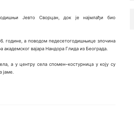
огодишњи Јевто Сворцан, док је најмлађи био
66. године, а поводом педесетогодишњице злочина
ра академског вајара Нандора Глида из Београда.
ела, а у центру села спомен–костурница у коју су
 јаме.