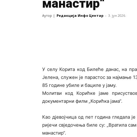
манастир“
Аутор |
Редакција Инфо Центар
-
3. јун 2026.
У селу Корита код Билеће данас, на пр
Јелена, служен је парастос за најмање 13
85 године убиле и бациле у јаму.
Молитви код Корићке јаме присуствов
документарни филм „Корићка јама“.
Као дјевојчица од пет година гледала је
ријечи свједочења биле су: „Вратила сам 
манастир“.