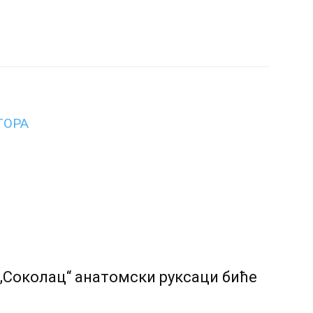
ТОРА
Соколац“ анатомски руксаци биће