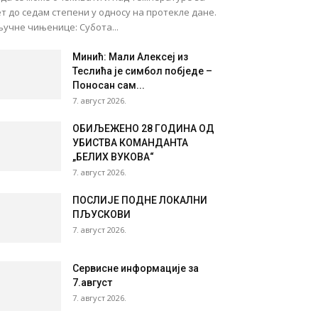
т до седам степени у односу на протекле дане.
учне чињенице: Субота...
Минић: Мали Алексеј из
Теслића је симбол побједе –
Поносан сам...
7. август 2026.
ОБИЉЕЖЕНО 28 ГОДИНА ОД
УБИСТВА КОМАНДАНТА
„БЕЛИХ ВУКОВА“
7. август 2026.
ПОСЛИЈЕ ПОДНЕ ЛОКАЛНИ
ПЉУСКОВИ
7. август 2026.
Сервисне информације за
7.август
7. август 2026.