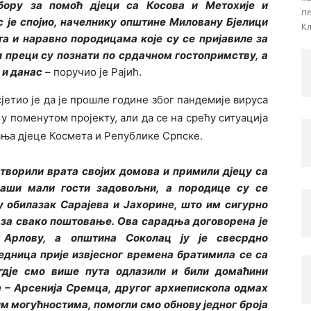
бору за помоћ дјеци са Косова и Метохије и
пе
 је спојио, начелнику општине Миловану Бјелици
Кљ
та и наравно породицама које су се пријавиле за
и преци су познати по срдачном гостопримству, а
 и данас
– поручио је Рајић.
етио је да је прошле године због пандемије вируса
у поменутом пројекту, али да се на срећу ситуација
јања дјеце Космета и Републике Српске.
творили врата својих домова и примили дјецу са
наши мали гости задовољни, а породице су се
у обилазак Сарајева и Јахорине, што им сигурно
е за свако поштовање. Ова сарадња договорена је
 Арлову, а општина Соколац ју је свесрдно
едница прије извјесног времена братимила се са
гдје смо више пута одлазили и били домаћини
е – Арсенија Сремца, другог архиепископа одмах
им могућностима, помогли смо обнову једног броја