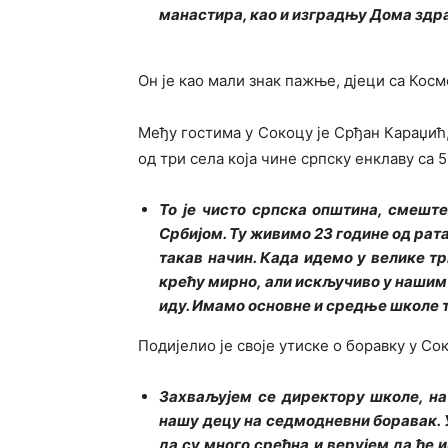
манастира, као и изградњу Дома зд
Он је као мали знак пажње, дјеци са Косм
Међу гостима у Сокоцу је Срђан Караџић,
од три села која чине српску енклаву са 
То је чисто српска општина, смеште
Србијом. Ту живимо 23 године од рата
такав начин. Када идемо у велике т
крећу мирно, али искључиво у нашим 
иду. Имамо основне и средње школе т
Подијелио је своје утиске о боравку у Со
Захваљујем се директору школе, н
нашу децу на седмодневни боравак.
да су много срећна и верујем да ће 