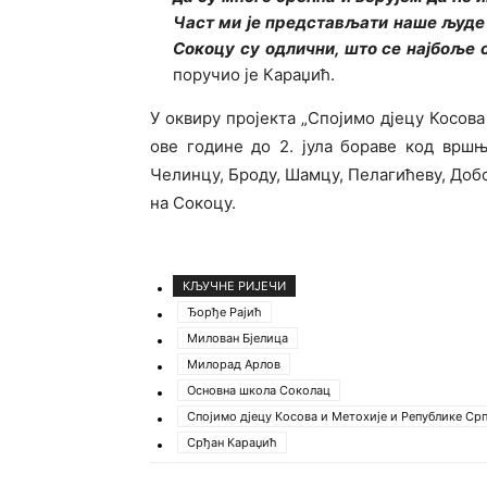
Част ми је представљати наше људе 
Сокоцу су одлични, што се најбоље 
поручио је Караџић.
У оквиру пројекта „Спојимо дјецу Косова
ове године до 2. јула бораве код врш
Челинцу, Броду, Шамцу, Пелагићеву, Доб
на Сокоцу.
КЉУЧНЕ РИЈЕЧИ
Ђорђе Рајић
Милован Бјелица
Милорад Арлов
Основна школа Соколац
Спојимо дјецу Косова и Метохије и Републике Ср
Срђан Караџић