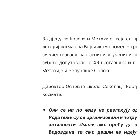
За дјецу са Косова и Метохије, која од 
историјски час на Војничком спомен – гро
су учествовали наставници и ученици с
суботе допутовало је 46 наставника и дј
Метохије и Републике Српске“.
Директор Основне школе“Соколац“ Ђорђе Р
Космета.
Они се ни по чему не разликују о
Родитељи су се организовали и потру
активности. Имали смо срећу да 
Видовдана те смо дошли на идеју 