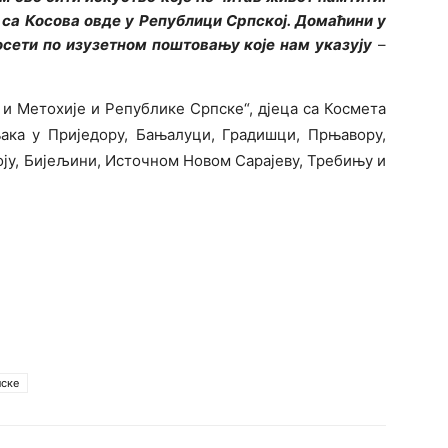
са Косова овде у Републици Српској. Домаћини у
осети по изузетном поштовању које нам указују
–
 и Метохије и Републике Српске“, дјеца са Космета
њака у Приједору, Бањалуци, Градишци, Прњавору,
оју, Бијељини, Источном Новом Сарајеву, Требињу и
пске