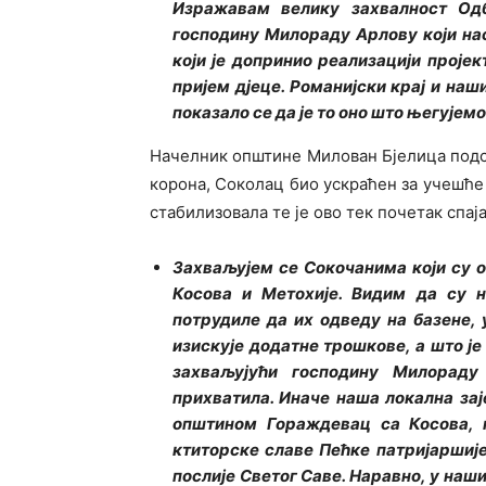
Изражавам велику захвалност Од
господину Милораду Арлову који нас
који је допринио реализацији пројек
пријем дјеце. Романијски крај и наш
показало се да је то оно што његујемо
Начелник општине Милован Бјелица подсј
корона, Соколац био ускраћен за учешће 
стабилизовала те је ово тек почетак спа
Захваљујем се Сокочанима који су о
Косова и Метохије. Видим да су 
потрудиле да их одведу на базене, 
изискује додатне трошкове, а што ј
захваљујући господину Милораду
прихватила. Иначе наша локална зај
општином Гораждевац са Косова, 
ктиторске славе Пећке патријаршиј
послије Светог Саве. Наравно, у наш