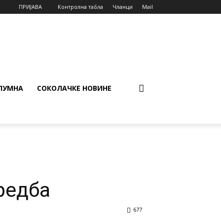
ПРИЈАВА
Контролна табла
Чланци
Mail
ЛУМНА
СОКОЛАЧКЕ НОВИНЕ
редба
677