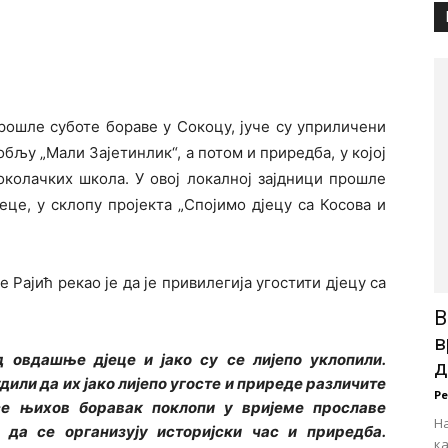
прошле суботе бораве у Сокоцу, јуче су уприличени
бљу „Мали Зајетинлик“, а потом и приредба, у којој
околачких школа. У овој локалној зајдници прошле
еце, у склопу пројекта „Спојимо дјецу са Косова и
ајић рекао је да je привилегија угостити дјецу са
В
в
д овдашње дјеце и јако су се лијепо уклопили.
д
дили да их јако лијепо угосте и приреде различите
Р
се њихов боравак поклопи у вријеме прославе
На
да се организују историјски час и приредба.
к