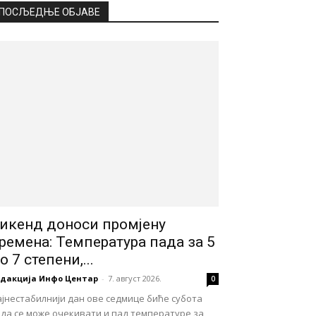
ПОСЉЕДЊЕ ОБЈАВЕ
икенд доноси промјену
ремена: Температура пада за 5
о 7 степени,...
едакција Инфо Центар
-
7. август 2026.
0
јнестабилнији дан ове седмице биће субота
ада се може очекивати и пад температуре за