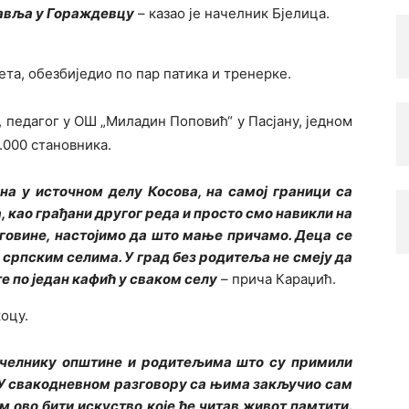
равља у Гораждевцу
– казао је начелник Бјелица.
ета, обезбиједио по пар патика и тренерке.
 педагог у ОШ „Миладин Поповић“ у Пасјану, једном
5.000 становника.
на у источном делу Косова, на самој граници са
, као грађани другог реда и просто смо навикли на
рговине, настојимо да што мање причамо. Деца се
српским селима. У град без родитеља не смеју да
е по један кафић у сваком селу
– прича Караџић.
коцу.
ачелнику општине и родитељима што су примили
 У свакодневном разговору са њима закључио сам
им ово бити искуство које ће читав живот памтити.