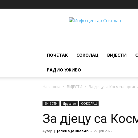
ИНФО
ЦЕНТАР
Соколац
ПОЧЕТАК
СОКОЛАЦ
ВИЈЕСТИ
РАДИО УЖИВО
Насловна
ВИЈЕСТИ
За дјецу са Космета орга
ВИЈЕСТИ
Друштво
СОКОЛАЦ
За дјецу са Ко
Аутор |
Јелена Јанковић
-
29. јун 2022.