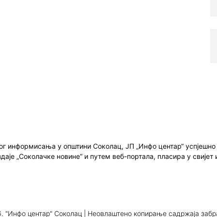
ног информисања у општини Соколац, ЈП „Инфо центар“ успјешн
здаје „Соколачке новине“ и путем веб-портала, пласира у свиј
. "Инфо центар" Соколац | Неовлаштено копирање садржаја заб