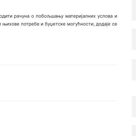
водити рачуна о побољшању материјалних услова и
и њихове потребе и буџетске могућности, додаје се