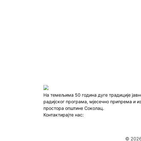
На темељима 50 година дуге традиције јав
радијског програма, мјесечно припрема и и
простора општине Соколац.
Контактирајте нас:
redakcija@infocentar.ba
© 2026