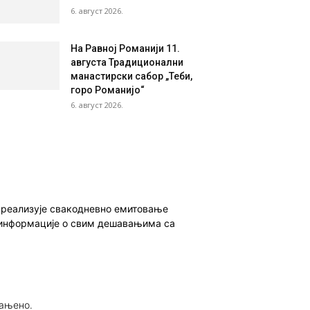
6. август 2026.
На Равној Романији 11.
августа Традиционални
манастирски сабор „Теби,
горо Романијо“
6. август 2026.
о реализује свакодневно емитовање
ет информације о свим дешавањима са
рањено.