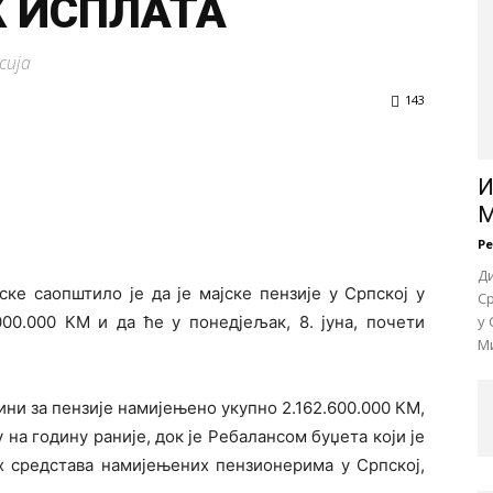
 ИСПЛАТА
сија
143
И
М
Р
Д
ке саопштило је да је мајске пензије у Српској у
Ср
00.000 КМ и да ће у понедјељак, 8. јуна, почети
у 
Ми
ини за пензије намијењено укупно 2.162.600.000 КМ,
 на годину раније, док је Ребалансом буџета који је
х средстава намијењених пензионерима у Српској,