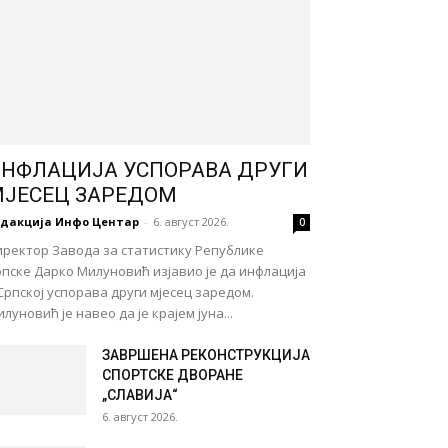
НФЛАЦИЈА УСПОРАВА ДРУГИ
ЈЕСЕЦ ЗАРЕДОМ
едакција Инфо Центар
-
6. август 2026.
0
иректор Завода за статистику Републике
пске Дарко Милуновић изјавио је да инфлација
Српској успорава други мјесец заредом.
луновић је навео да је крајем јуна...
ЗАВРШЕНА РЕКОНСТРУКЦИЈА
СПОРТСКЕ ДВОРАНЕ
„СЛАВИЈА“
6. август 2026.