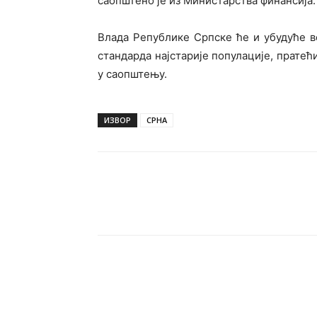
саопштено је из Министарства финансија.
Влада Републике Српске ће и убудуће 
стандарда најстарије популације, пратећ
у саопштењу.
ИЗВОР
СРНА
Подијели