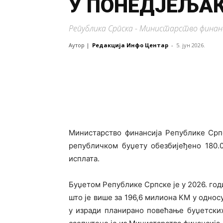
У ПОНЕДЈЕЉАК
Република Српска - Министарство финан
Аутор |
Редакција Инфо Центар
-
5. јун 2026.
Министарство финансија Републике Српс
републичком буџету обезбијеђено 180.0
исплата.
Буџетом Републике Српске је у 2026. год
што је више за 196,6 милиона КМ у односу
у изради планирано повећање буџетски