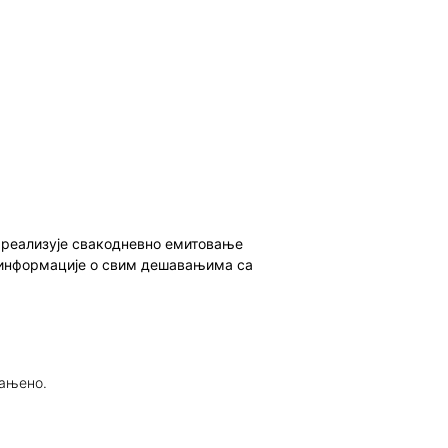
о реализује свакодневно емитовање
ет информације о свим дешавањима са
рањено.