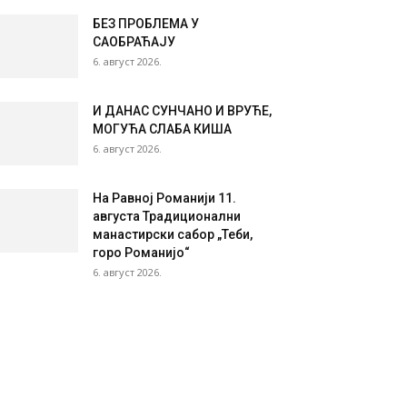
БЕЗ ПРОБЛЕМА У
САОБРАЋАЈУ
6. август 2026.
И ДАНАС СУНЧАНО И ВРУЋЕ,
МОГУЋА СЛАБА КИША
6. август 2026.
На Равној Романији 11.
августа Традиционални
манастирски сабор „Теби,
горо Романијо“
6. август 2026.