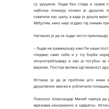
су урушени. Људи без стида и срама пл
најбоље показују колико је друштво л
схватили као шалу, а када је дошла вијес
Међутим, нико није осудио тај снимак приј
Нагласио је да се људи често приклањају
– Људи не размишљају како ће наши пост
гледамо само себе и у тој борби нери
злоупотребљавају и ово је погубно за 
виралан. Постоји велика одговорност друш
Истакао је да је проблем што нема з
друштвених мрежа и уобличили понашањ
Психолог Александар Милић сматра да 
мрежама ненормално и одвратно. Истиче