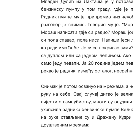
Младен Дулић из Лакташа је у потрази
бензинску пумпу у том граду, гдје је
Радник пумпе му је припремио низ неуоб
разговор је снимио. Говорио му је: “Мо
Мораш написати гдје си радио? Мораш још
си пола спавао, пола ниси. Напиши јеси 
ко ради има ћебе. Јеси се покривао зими
са дуплом или са једном лепињом. Ако 
само једу ћевапи. Ја 20 година једем ћев
рекао је радник, између осталог, несрећ
Снимак је потом освануо на мрежама, а не
руку на себе. Овај случај дигао је вел
вијести о самоубиству, многи су осудили
ухапсила радника бензинске пумпе Вељка
на руке стављене су и Дражену Кудри 
друштвеним мрежама.