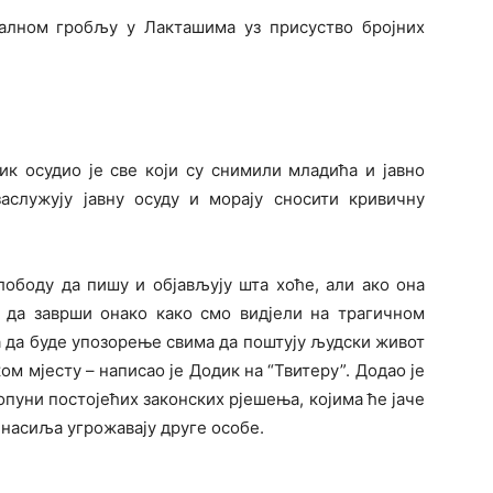
алном гробљу у Лакташима уз присуство бројних
к осудио је све који су снимили младића и јавно
аслужују јавну осуду и морају сносити кривичну
ободу да пишу и објављују шта хоће, али ако она
 да заврши онако како смо видјели на трагичном
а да буде упозорење свима да поштују људски живот
ком мјесту – написао је Додик на “Твитеру”. Додао је
опуни постојећих законских рјешења, којима ће јаче
 насиља угрожавају друге особе.