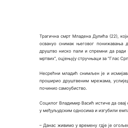
Трагична смрт Младена Дулића (22), ко
освануо снимак његовог понижавања до
друштво ниско пали и спремни да ради 
мртвих”, оцјењују стручњаци за “Глас Срп
Несрећни младић снимљен је и исмијава
проширио друштвеним мрежама, услијед
починио самоубиство.
Социлог Владимир Васић истиче да овај с
у међуљудским односима и изгубили емпати
– Данас живимо у времену гдје је огољ