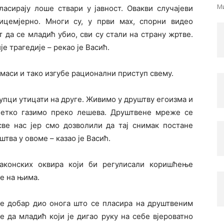
Ми
асирају лоше ствари у јавност. Овакви случајеви
ицемјерно. Многи су, у први мах, спорни видео
т да се младић убио, сви су стали на страну жртве.
е трагедије – рекао је Васић.
 маси и тако изгубе рационални приступ свему.
упци утицати на друге. Живимо у друштву егоизма и
јетко газимо преко лешева. Друштвене мреже се
све нас јер смо дозволили да тај снимак постане
тва у овоме – казао је Васић.
аконских оквира који би регулисали коришћење
е на њима.
је добар дио онога што се пласира на друштвеним
 да младић који је дигао руку на себе вјероватно