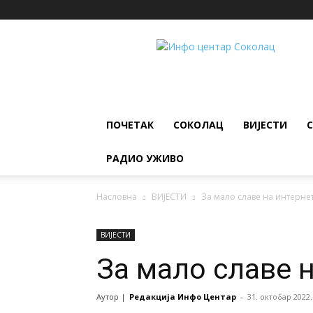
ИНФО
ЦЕНТАР
Соколац
ПОЧЕТАК
СОКОЛАЦ
ВИЈЕСТИ
РАДИО УЖИВО
Насловна
ВИЈЕСТИ
За мало славе на интернет
ВИЈЕСТИ
За мало славе н
Аутор |
Редакција Инфо Центар
-
31. октобар 2022.