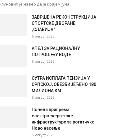
луновић је навео да је крајем јуна...
ЗАВРШЕНА РЕКОНСТРУКЦИЈА
СПОРТСКЕ ДВОРАНЕ
„СЛАВИЈА“
6. август 2026.
АПЕЛ ЗА РАЦИОНАЛНУ
ПОТРОШЊУ ВОДЕ
6. август 2026.
СУТРА ИСПЛАТА ПЕНЗИЈА У
СРПСКОЈ, ОБЕЗБИЈЕЂЕНО 180
МИЛИОНА КМ
6. август 2026.
Почела припрема
електроенергетске
инфраструктуре за рогатичко
Ново насеље
6. август 2026.