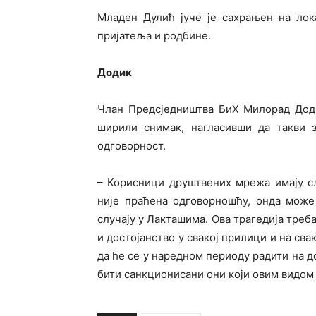
Младен Дулић јуче је сахрањен на лок
пријатеља и родбине.
Додик
Члан Предсједништва БиХ Милорад Доди
ширили снимак, нагласивши да такви з
одговорност.
– Корисници друштвених мрежа имају сл
није праћена одговорношћу, онда може
случају у Лакташима. Ова трагедија треб
и достојанство у свакој прилици и на сва
да ће се у наредном периоду радити на д
бити санкционисани они који овим видом