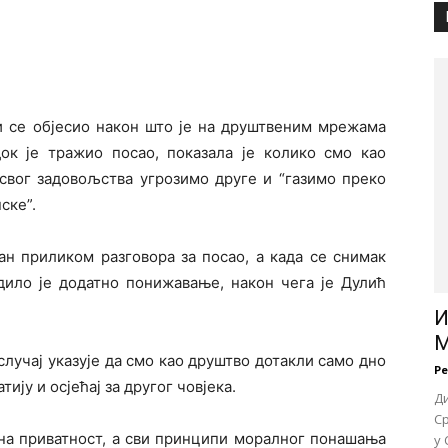
ји се објесио након што је на друштвеним мрежама
к је тражио посао, показала је колико смо као
свог задовољства угрозимо друге и “газимо преко
ске”.
н приликом разговора за посао, а када се снимак
ило је додатно понижавање, након чега је Дулић
И
М
лучај указује да смо као друштво дотакли само дно
Р
ју и осјећај за другог човјека.
Д
Ср
ена приватност, а сви принципи моралног понашања
у 