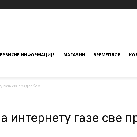
СЕРВИСНЕ ИНФОРМАЦИЈЕ
МАГАЗИН
ВРЕМЕПЛОВ
КО
у газе све пред собом
а интернету газе све 