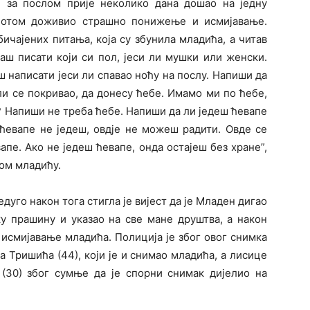
 за послом прије неколико дана дошао на једну
 потом доживио страшно понижење и исмијавање.
ичајених питања, која су збунила младића, а читав
раш писати који си пол, јеси ли мушки или женски.
 написати јеси ли спавао ноћу на послу. Напиши да
ли се покривао, да донесу ћебе. Имамо ми по ћебе,
? Напиши не треба ћебе. Напиши да ли једеш ћевапе
ћевапе не једеш, овдје не можеш радити. Овде се
апе. Ако не једеш ћевапе, онда остајеш без хране”,
ном младићу.
дуго након тога стигла је вијест да је Младен дигао
ику прашину и указао на све мане друштва, а након
 исмијавање младића. Полиција је због овог снимка
 Тришића (44), који је и снимао младића, а лисице
(30) због сумње да је спорни снимак дијелио на