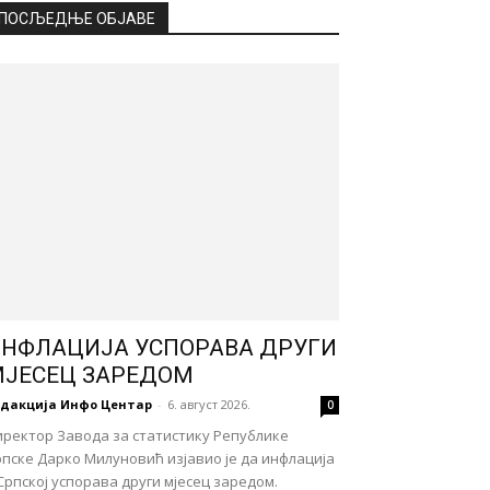
ПОСЉЕДЊЕ ОБЈАВЕ
НФЛАЦИЈА УСПОРАВА ДРУГИ
ЈЕСЕЦ ЗАРЕДОМ
едакција Инфо Центар
-
6. август 2026.
0
иректор Завода за статистику Републике
пске Дарко Милуновић изјавио је да инфлација
Српској успорава други мјесец заредом.