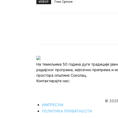
ИЗВОР
Глас Српске
Подијели
На темељима 50 година дуге традиције јав
радијског програма, мјесечно припрема и и
простора општине Соколац.
Контактирајте нас:
redakcija@infocentar.ba
© 2026
ИМПРЕСУМ
ПОЛИТИКА ПРИВАТНОСТИ