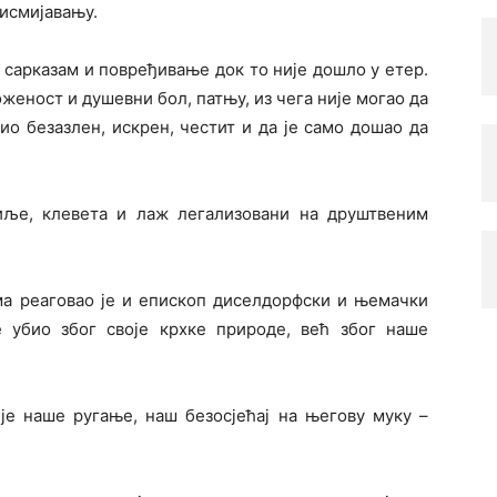
 исмијавању.
ј сарказам и повређивање док то није дошло у етер.
оженост и душевни бол, патњу, из чега није могао да
ио безазлен, искрен, честит и да је само дошао да
иље, клевета и лаж легализовани на друштвеним
ма реаговао је и епископ диселдорфски и њемачки
е убио због своје крхке природе, већ због наше
је наше ругање, наш безосјећај на његову муку –