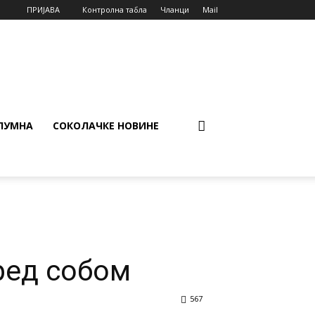
ПРИЈАВА
Контролна табла
Чланци
Mail
ЛУМНА
СОКОЛАЧКЕ НОВИНЕ
пред собом
567