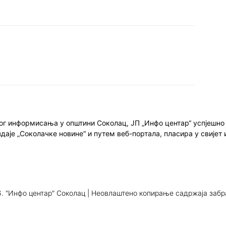
ног информисања у општини Соколац, ЈП „Инфо центар“ успјешн
здаје „Соколачке новине“ и путем веб-портала, пласира у свиј
. "Инфо центар" Соколац | Неовлаштено копирање садржаја заб