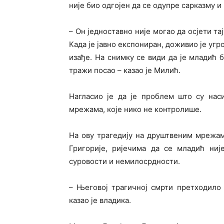
није био одгојен да се одупре сарказму и
– Он једноставно није могао да осјети та
Када је јавно експониран, доживио је угр
изађе. На снимку се види да је младић б
тражи посао – казао је Милић.
Нагласио је да је проблем што су нас
мрежама, које нико не контролише.
На ову трагедију на друштвеним мрежа
Григорије, ријечима да се младић ниј
суровости и немилосрдности.
– Његовој трагичној смрти претходило 
казао је владика.