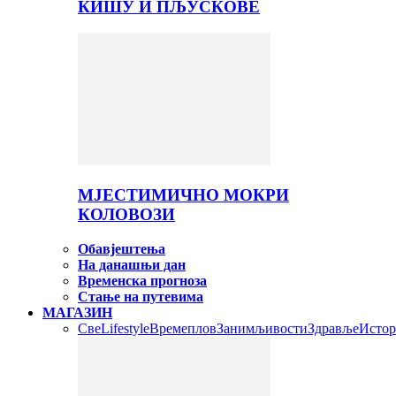
КИШУ И ПЉУСКОВЕ
МЈЕСТИМИЧНО МОКРИ
КОЛОВОЗИ
Обавјештења
На данашњи дан
Временска прогноза
Стање на путевима
МАГАЗИН
Све
Lifestyle
Времеплов
Занимљивости
Здравље
Истор