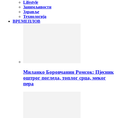
Lifestyle
Занимљивости
Здравље
Технологија
ВРЕМЕПЛОВ
Миланко Боровчанин Ромсок: Пјесник
оштрог погледа, топлог срца, меког
пера