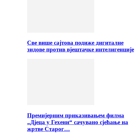
Све више сајтова подиже дигиталне
зидове против вјештачке интелигенције
Премијерним приказивањем филма
„Дјеца у Гехени“ сачувано сјећање на
жртве Старог…