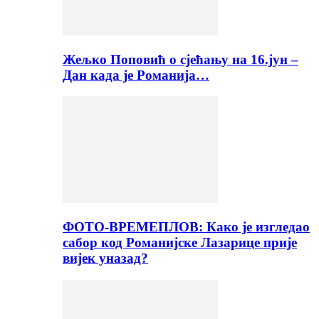
Жељко Поповић о сјећању на 16.јун –
Дан када је Романија…
ФОТО-ВРЕМЕПЛОВ: Како је изгледао
сабор код Романијске Лазарице прије
вијек уназад?