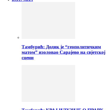
Тамбурић: Додик је “геополитичким
матом” изоловао Сарајево на свјетској
сцени