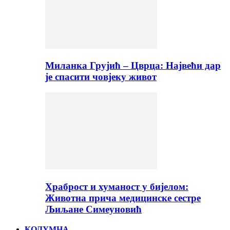
Миланка Грујић – Цврца: Највећи дар
је спасити човјеку живот
Храброст и хуманост у бијелом:
Животна прича медицинске сестре
Љиљане Симеуновић
КОЛУМНА