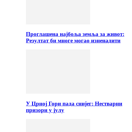
Проглашена најбоља земља за живот:
Резултат би многе могао изненадити
У Црној Гори пада снијег: Нестварни
призори у јулу