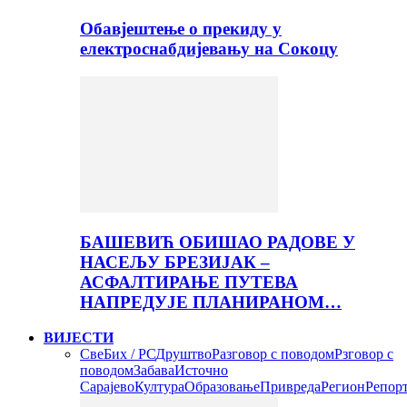
Обавјештење о прекиду у
електроснабдијевању на Сокоцу
БАШЕВИЋ ОБИШАО РАДОВЕ У
НАСЕЉУ БРЕЗИЈАК –
АСФАЛТИРАЊЕ ПУТЕВА
НАПРЕДУЈЕ ПЛАНИРАНОМ…
ВИЈЕСТИ
Све
Бих / РС
Друштво
Разговор с поводом
Рзговор с
поводом
Забава
Источно
Сарајево
Култура
Образовање
Привреда
Регион
Репор