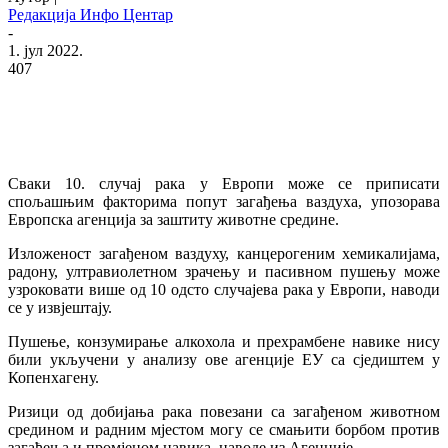
Редакција Инфо Центар
-
1. јул 2022.
407
Сваки 10. случај рака у Европи може се приписати
спољашњим факторима попут загађења ваздуха, упозорава
Европска агенција за заштиту животне средине.
Изложеност загађеном ваздуху, канцерогеним хемикалијама,
радону, ултравиолетном зрачењу и пасивном пушењу може
узроковати више од 10 одсто случајева рака у Европи, наводи
се у извјештају.
Пушење, конзумирање алкохола и прехрамбене навике нису
били укључени у анализу ове агенције ЕУ са сједиштем у
Копенхагену.
Ризици од добијања рака повезани са загађеном животном
средином и радним мјестом могу се смањити борбом против
загађења и промјеном навика, наводе из Агенције.