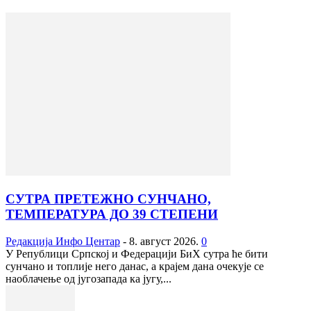
СУТРА ПРЕТЕЖНО СУНЧАНО,
ТЕМПЕРАТУРА ДО 39 СТЕПЕНИ
Редакција Инфо Центар
-
8. август 2026.
0
У Републици Српској и Федерацији БиХ сутра ће бити
сунчано и топлије него данас, а крајем дана очекује се
наоблачење од југозапада ка југу,...