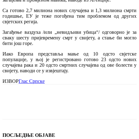
Са готово 2,7 милиона нових случајева и 1,3 милиона смрти
годишње, ЕУ је теже погођена тим проблемом од других
свјетских регија.
Загађење ваздуха /или „невидљиви убица“/ одговорно је за
сваку шесту пријевремену смрт у свијету, а стање би могло
бити још горе.
Иако Европа представља мање од 10 одсто свјетске
популације, у њој је регистровано готово 23 одсто нових
случајева рака и 20 одсто смртних случајева од ове болести у
свијету, наводи се у извјештају.
ИЗВОР
Глас Српске
ПОСЉЕДЊЕ ОБЈАВЕ