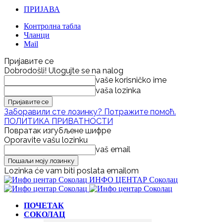
ПРИЈАВА
Контролна табла
Чланци
Mail
Пријавите се
Dobrodošli! Ulogujte se na nalog
vaše korisničko ime
vaša lozinka
Заборавили сте лозинку? Потражите помоћ.
ПОЛИТИКА ПРИВАТНОСТИ
Повратак изгубљене шифре
Oporavite vašu lozinku
vaš email
Lozinka će vam biti poslata emailom
ИНФО ЦЕНТАР Соколац
ПОЧЕТАК
СОКОЛАЦ