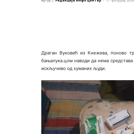
Аутор |
Редакција Инфо Центар
-
17. фебруар 2026
Драган Вуковић из Кнежева, поново т
бањалука.цом наводи да нема средстава 
искључиво од хуманих људи.