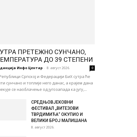
УТРА ПРЕТЕЖНО СУНЧАНО,
ЕМПЕРАТУРА ДО 39 СТЕПЕНИ
едакција Инфо Центар
-
8. август 2026.
0
Републици Српској и Федерацији БиХ сутра ће
ти сунчано и топлије него данас, а крајем дана
екује се наоблачење од југозапада ка југу,...
СРЕДЊОВЈЕКОВНИ
ФЕСТИВАЛ „ВИТЕЗОВИ
ТВРДИМИЋА“ ОКУПИО И
ВЕЛИКИ БРОЈ МАЛИШАНА
8. август 2026.