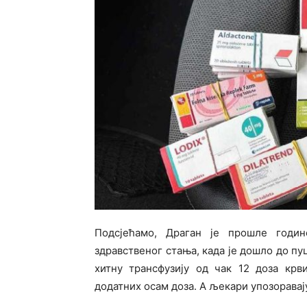
Подсјећамо, Драган је прошле годин
здравственог стања, када је дошло до пу
хитну трансфузију од чак 12 доза крв
додатних осам доза. А љекари упозоравај