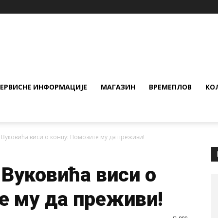
СЕРВИСНЕ ИНФОРМАЦИЈЕ
МАГАЗИН
ВРЕМЕПЛОВ
КО
Вуковића виси о концу: Помозите му да преживи!
Вуковића виси о
е му да преживи!