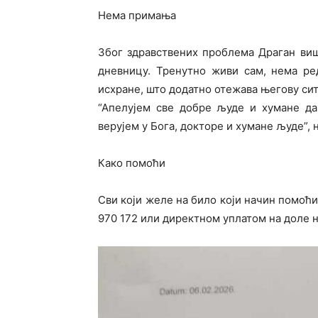
Нема примања
Због здравствених проблема Драган више
дневницу. Тренутно живи сам, нема р
исхране, што додатно отежава његову сит
“Апелујем све добре људе и хумане да
верујем у Бога, докторе и хумане људе”,
Како помоћи
Сви који желе на било који начин помоћи
970 172 или директном уплатом на доле 