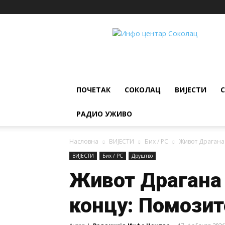
ИНФО
ЦЕНТАР
Соколац
ПОЧЕТАК
СОКОЛАЦ
ВИЈЕСТИ
РАДИО УЖИВО
Насловна
ВИЈЕСТИ
Бих / РС
Живот Драгана 
ВИЈЕСТИ
Бих / РС
Друштво
Живот Драгана 
концу: Помозит