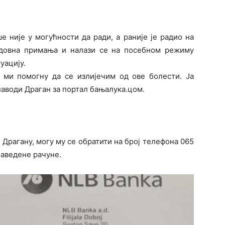
 није у могућности да ради, а раније је радио на
едовна примања и налази се на посебном режиму
уацију.
 ми помогну да се излијечим од ове болести. Ја
 наводи Драган за портал бањалука.цом.
 Драгану, могу му се обратити на број телефона 065
наведене рачуне.