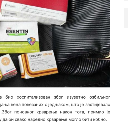
е био хоспитализован због изузетно озбиљног
цања вена повезаних с једњаком, што је захтијевало
и.Због поновног крварења након тога, примио је
у да би свако наредно крварење могло бити кобно.