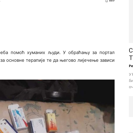
.
889
С
реба помоћ хуманих људи. У обраћању за портал
Т
за основне терапије те да његово лијечење зависи
Р
У 
би
оч