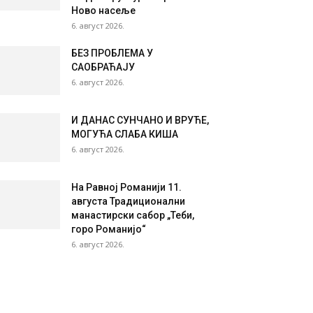
Ново насеље
6. август 2026.
БЕЗ ПРОБЛЕМА У
САОБРАЋАЈУ
6. август 2026.
И ДАНАС СУНЧАНО И ВРУЋЕ,
МОГУЋА СЛАБА КИША
6. август 2026.
На Равној Романији 11.
августа Традиционални
манастирски сабор „Теби,
горо Романијо“
6. август 2026.