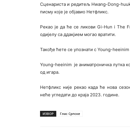
Сценариста и редитељ Hwang-Dong-huuk и
писму које је објавио Нетфликс.
Рекао је да ће се ликови Gi-Hun i The F
одијелу са ддакјием могао вратити.
Такође ћете се упознати с Young-heeinim 
Young-heeinim је аниматроничка лутка ко
од игара.
Нетфликс није рекао када ће нова сезон
неће угледати до краја 2023. године.
ИЗВОР
Глас Српске