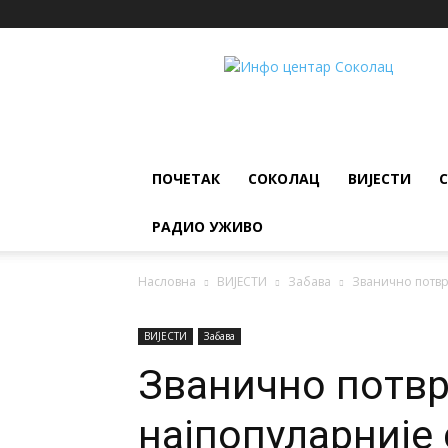
ИНФО
ЦЕНТАР
Соколац
ПОЧЕТАК
СОКОЛАЦ
ВИЈЕСТИ
РАДИО УЖИВО
Насловна
ВИЈЕСТИ
Забава
Званично потвр
ВИЈЕСТИ
Забава
Званично потвр
најпопуларније 