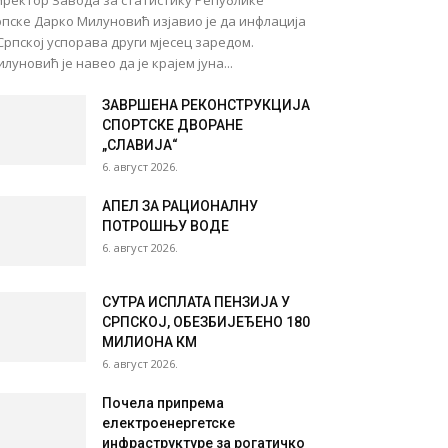
иректор Завода за статистику Републике
пске Дарко Милуновић изјавио је да инфлација
Српској успорава други мјесец заредом.
луновић је навео да је крајем јуна...
ЗАВРШЕНА РЕКОНСТРУКЦИЈА
СПОРТСКЕ ДВОРАНЕ
„СЛАВИЈА“
6. август 2026.
АПЕЛ ЗА РАЦИОНАЛНУ
ПОТРОШЊУ ВОДЕ
6. август 2026.
СУТРА ИСПЛАТА ПЕНЗИЈА У
СРПСКОЈ, ОБЕЗБИЈЕЂЕНО 180
МИЛИОНА КМ
6. август 2026.
Почела припрема
електроенергетске
инфраструктуре за рогатичко