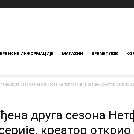
СЕРВИСНЕ ИНФОРМАЦИЈЕ
МАГАЗИН
ВРЕМЕПЛОВ
КО
ђена друга сезона Нетфликсове најпопуларније серије, креатор открио д
ђена друга сезона Нет
серије, креатор откри