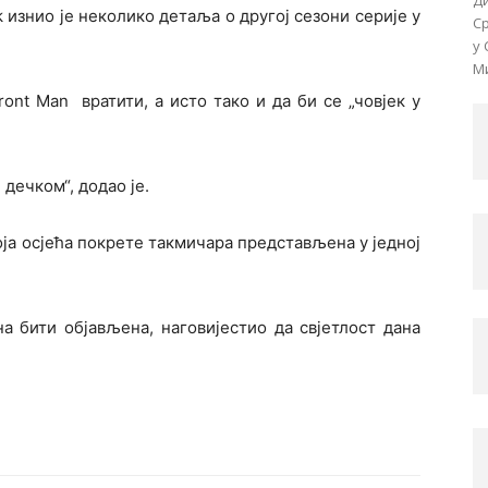
Д
знио је неколико детаља о другој сезони серије у
Ср
у 
Ми
ront Man вратити, а исто тако и да би се „човјек у
дечком“, додао је.
ја осјећа покрете такмичара представљена у једној
а бити објављена, наговијестио да свјетлост дана