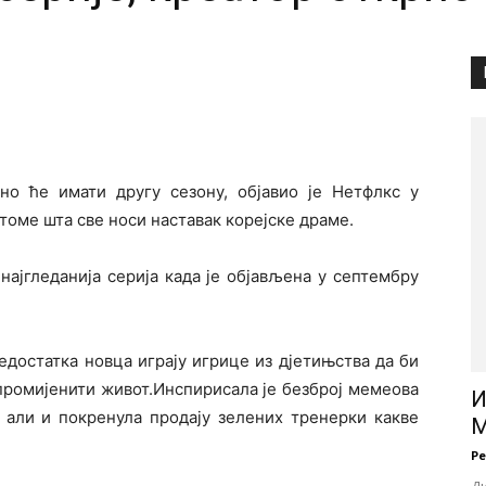
но ће имати другу сезону, објавио је Нетфлкс у
 томе шта све носи наставак корејске драме.
најгледанија серија када је објављена у септембру
едостатка новца играју игрице из дјетињства да би
 промијенити живот.Инспирисала је безброј мемеова
И
, али и покренула продају зелених тренерки какве
М
Р