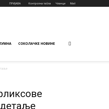
ПРИЈАВА
Контролна табла
Чланци
Mail
ЛУМНА
СОКОЛАЧКЕ НОВИНЕ
етаље
фликсове
о детаље