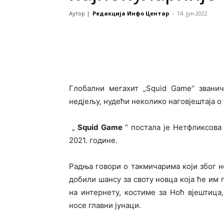
Аутор |
Редакција Инфо Центар
-
14. јун 2022.
Глобални мегахит „Squid Game“ званич
недјељу, нудећи неколико наговјештаја о
„
Squid Game
“ постала је Нетфликсова 
2021. године.
Радња говори о такмичарима који због н
добили шансу за своту новца која ће им
на интернету, костиме за Ноћ вјештица
носе главни јунаци.